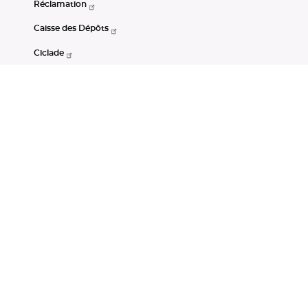
Réclamation
Caisse des Dépôts
Ciclade
CDC-Net
Consignations
Portail Open Data CDC
Restez connectés
LinkedIn
Youtube
Instagram
RSS
Mentions légales
CGU
Données personnelles
Accessibilité : non conforme
DSP2
Instruments financiers
Gestion des cookies