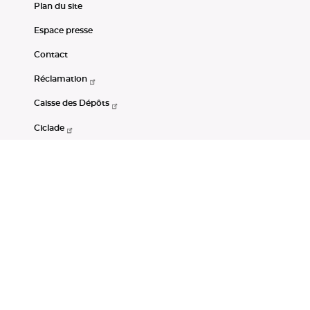
Plan du site
Espace presse
Contact
Réclamation
Caisse des Dépôts
Ciclade
CDC-Net
Consignations
Portail Open Data CDC
Restez connectés
LinkedIn
Youtube
Instagram
RSS