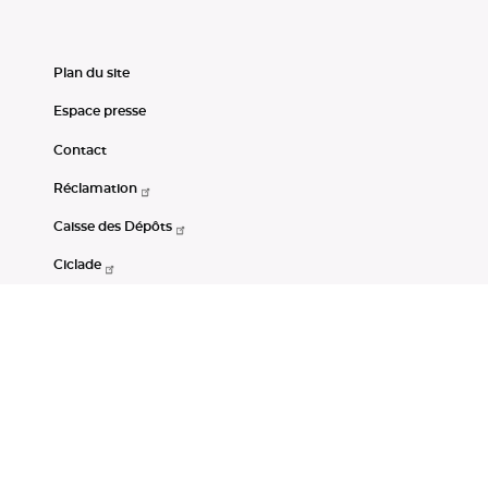
Plan du site
Espace presse
Contact
Réclamation
Caisse des Dépôts
Ciclade
CDC-Net
Consignations
Portail Open Data CDC
Restez connectés