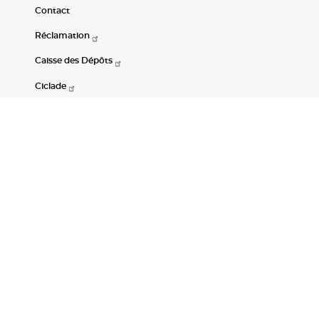
Contact
Réclamation
Caisse des Dépôts
Ciclade
CDC-Net
Consignations
Portail Open Data CDC
Restez connectés
LinkedIn
Youtube
Instagram
RSS
Mentions légales
CGU
Données personnelles