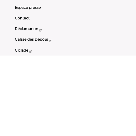
Espace presse
Contact
Réclamation
Caisse des Dépôts
Ciclade
CDC-Net
Consignations
Portail Open Data CDC
Restez connectés
LinkedIn
Youtube
Instagram
RSS