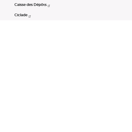
Caisse des Dépôts
Ciclade
CDC-Net
Consignations
Portail Open Data CDC
Restez connectés
LinkedIn
Youtube
Instagram
RSS
Mentions légales
CGU
Données personnelles
Accessibilité : non conforme
DSP2
Instruments financiers
Gestion des cookies
© Banque des Territoires 2026. Tous droits réservés.