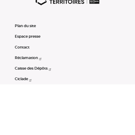
Plan du site
Espace presse
Contact
Réclamation
Caisse des Dépôts
Ciclade
CDC-Net
Consignations
Portail Open Data CDC
Restez connectés