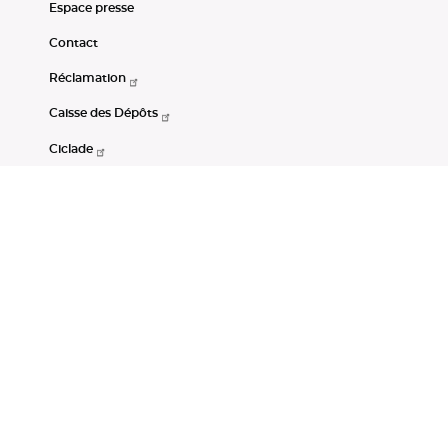
Espace presse
Contact
Réclamation
Caisse des Dépôts
Ciclade
CDC-Net
Consignations
Portail Open Data CDC
Restez connectés
LinkedIn
Youtube
Instagram
RSS