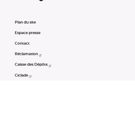
Plan du site
Espace presse
Contact
Réclamation
Caisse des Dépôts
Ciclade
CDC-Net
Consignations
Portail Open Data CDC
Restez connectés