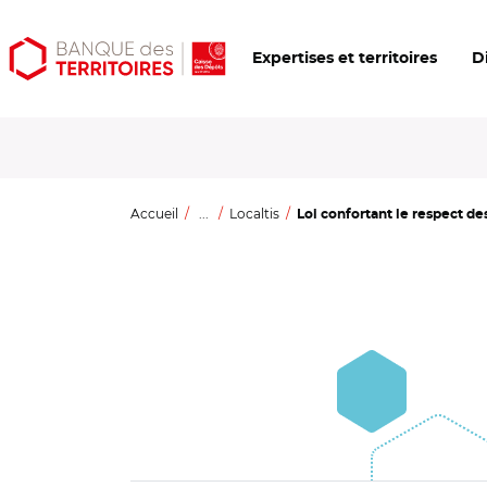
Aller
Aller
Ouvrir
Expertises et territoires
D
au
au
les
contenu
menu
outils
principal
principal
d'accessibilité
Accueil
...
Localtis
Loi confortant le respect des