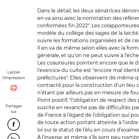
Dans le détail, les deux sénatrices dénon
en va ainsi avec la nomination des référe
conformées fin 2022". Les corapporteures
modèle du collège des sages de la laïcité 
suivre les formations organisées et de cen
Il en va de même selon elles avec la form
générale, et qu’on ne peut suivre à l’éch
Les coauteures pointent encore que le disp
l’exercice du culte est "encore mal identifi
Lancer
préfectures". Elles observent de même qu
l'impression
contracté pour la construction d’un lieu d
Lancer l'impression
n’étant par ailleurs pas en mesure de fou
Point positif, "l’obligation de respect des
Partager
suscite en revanche pas de difficultés pa
sur
de France à l’égard de l’obligation qui p
de toute action portant atteinte à l’ordre
Partager cette page sur Facebook
loi sur le statut de l’élu en cours d’exame
À l’inverse, et même s’ils sont peu nombre