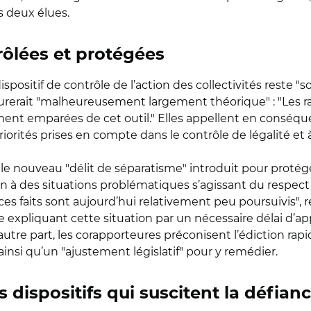
s deux élues.
rôlées et protégées
spositif de contrôle de l’action des collectivités reste "so
eurerait "malheureusement largement théorique" : "Les 
ment emparées de cet outil." Elles appellent en conséqu
priorités prises en compte dans le contrôle de légalité et 
e nouveau "délit de séparatisme" introduit pour protége
on à des situations problématiques s’agissant du respect
es faits sont aujourd’hui relativement peu poursuivis", r
ue expliquant cette situation par un nécessaire délai d’ap
d’autre part, les corapporteures préconisent l’édiction ra
ainsi qu’un "ajustement législatif" pour y remédier.
s dispositifs qui suscitent la défian