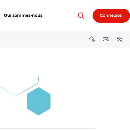
Qui sommes-nous
Connexion
Rechercher
Directions région
Contact
Acces