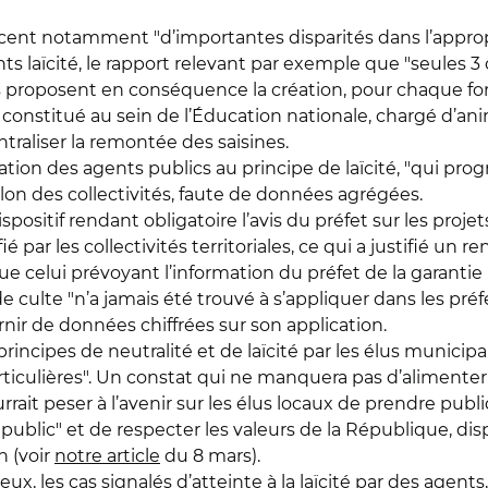
cent notamment "d’importantes disparités dans l’appropria
nts laïcité, le rapport relevant par exemple que "seules 3
 proposent en conséquence la création, pour chaque fonc
constitué au sein de l’Éducation nationale, chargé d’anim
traliser la remontée des saisines.
ation des agents publics au principe de laïcité, "qui pr
elon des collectivités, faute de données agrégées.
ositif rendant obligatoire l’avis du préfet sur les projet
é par les collectivités territoriales, ce qui a justifié un 
e celui prévoyant l’information du préfet de la garantie
e culte "n’a jamais été trouvé à s’appliquer dans les pré
rnir de données chiffrées sur son application.
 principes de neutralité et de laïcité par les élus municip
rticulières". Un constat qui ne manquera pas d’alimenter
ourrait peser à l’avenir sur les élus locaux de prendre p
 public" et de respecter les valeurs de la République, dis
n (voir
notre article
du 8 mars).
ux, les cas signalés d’atteinte à la laïcité par des agen