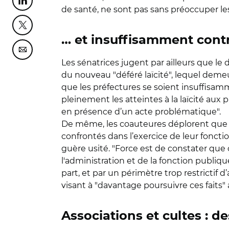
Partager cette page sur Linkedin
de santé, ne sont pas sans préoccuper le
Partager cette page sur Twitter
… et insuffisamment cont
Partager cette page sur Courriel
Les sénatrices jugent par ailleurs que le di
du nouveau "déféré laïcité", lequel dem
que les préfectures se soient insuffisam
pleinement les atteintes à la laïcité aux 
en présence d’un acte problématique".
De même, les coauteures déplorent que l
confrontés dans l’exercice de leur foncti
guère usité. "Force est de constater que c
l'administration et de la fonction publiq
part, et par un périmètre trop restrictif 
visant à "davantage poursuivre ces faits" 
Associations et cultes : de