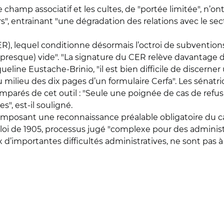
le champ associatif et les cultes, de "portée limitée", n’on
rs", entrainant "une dégradation des relations avec le sect
), lequel conditionne désormais l’octroi de subvention
le (presque) vide". "La signature du CER relève davantage
queline Eustache-Brinio, "il est bien difficile de disce
 milieu des dix pages d’un formulaire Cerfa". Les sénatr
mparés de cet outil : "Seule une poignée de cas de refus
", est-il souligné.
imposant une reconnaissance préalable obligatoire du ca
 loi de 1905, processus jugé "complexe pour des administ
x d’importantes difficultés administratives, ne sont pas à