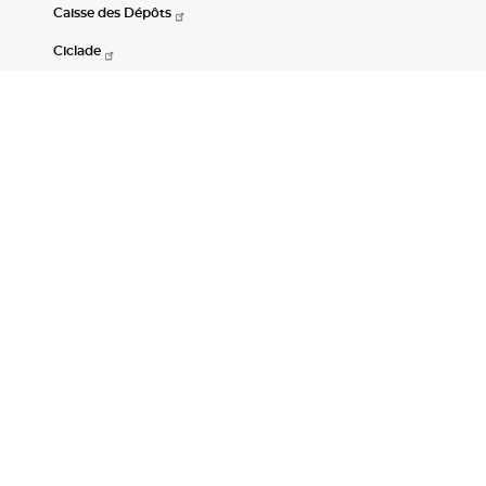
Caisse des Dépôts
Ciclade
CDC-Net
Consignations
Portail Open Data CDC
Restez connectés
LinkedIn
Youtube
Instagram
RSS
Mentions légales
CGU
Données personnelles
Accessibilité : non conforme
DSP2
Instruments financiers
Gestion des cookies
© Banque des Territoires 2026. Tous droits réservés.