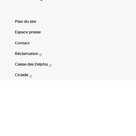
Plan du site
Espace presse
Contact
Réclamation
Caisse des Dépôts
Ciclade
CDC-Net
Consignations
Portail Open Data CDC
Restez connectés