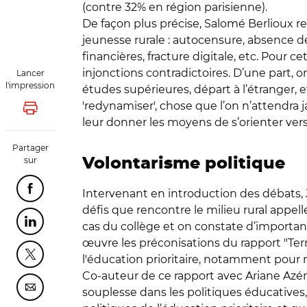
(contre 32% en région parisienne).
De façon plus précise, Salomé Berlioux re
jeunesse rurale : autocensure, absence d
financières, fracture digitale, etc. Pour 
injonctions contradictoires. D’une part, on
Lancer
l'impression
études supérieures, départ à l’étranger, e
'redynamiser', chose que l’on n’attendra jam
Lancer l'impression
leur donner les moyens de s’orienter vers
Partager
sur
Volontarisme politique
Partager cette page sur Facebook
Intervenant en introduction des débats, 
défis que rencontre le milieu rural appellen
Partager cette page sur Linkedin
cas du collège et on constate d’important
œuvre les préconisations du rapport "Terr
Partager cette page sur Twitter
l'éducation prioritaire, notamment pour 
Co-auteur de ce rapport avec Ariane Azéma
Partager cette page sur Courriel
souplesse dans les politiques éducatives,