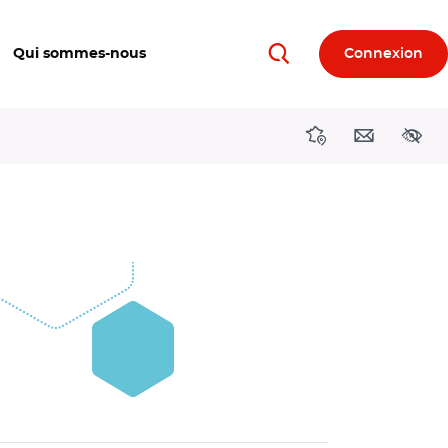
Qui sommes-nous
Connexion
Rechercher
Directions région
Contact
Acces