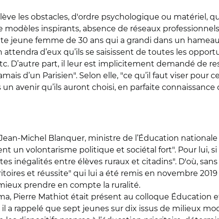
lève les obstacles, d'ordre psychologique ou matériel, qu
e modèles inspirants, absence de réseaux professionnels,
cette jeune femme de 30 ans qui a grandi dans un hameau de
 attendra d’eux qu’ils se saisissent de toutes les opportuni
tc. D’autre part, il leur est implicitement demandé de rest
ais d’un Parisien". Selon elle, "ce qu’il faut viser pour ces 
 un avenir qu’ils auront choisi, en parfaite connaissance
Jean-Michel Blanquer, ministre de l’Éducation nationale 
t un volontarisme politique et sociétal fort". Pour lui, si "
es inégalités entre élèves ruraux et citadins". D'où, san
itoires et réussite" qui lui a été remis en novembre 2019
mieux prendre en compte la ruralité.
, Pierre Mathiot était présent au colloque Éducation et 
 il a rappelé que sept jeunes sur dix issus de milieux m