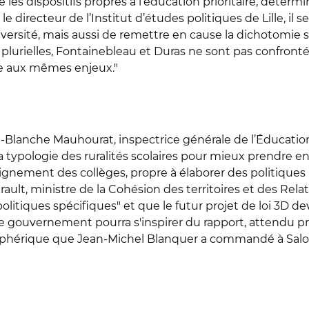
e les dispositifs propres à l’éducation prioritaire, détermi
e directeur de l’Institut d’études politiques de Lille, il s
l’université, mais aussi de remettre en cause la dichotomi
 plurielles, Fontainebleau et Duras ne sont pas confront
ace aux mêmes enjeux."
-Blanche Mauhourat, inspectrice générale de l’Éducation
la typologie des ruralités scolaires pour mieux prendre 
éloignement des collèges, propre à élaborer des politiques
ault, ministre de la Cohésion des territoires et des Relatio
olitiques spécifiques" et que le futur projet de loi 3D d
 le gouvernement pourra s'inspirer du rapport, attendu pr
riphérique que Jean-Michel Blanquer a commandé à Salo