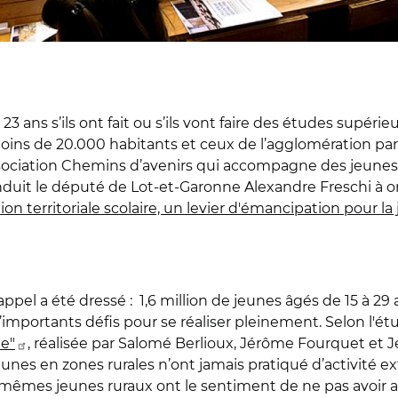
3 ans s’ils ont fait ou s’ils vont faire des études supéri
 moins de 20.000 habitants et ceux de l’agglomération pa
ssociation Chemins d’avenirs qui accompagne des jeunes i
onduit le député de Lot-et-Garonne Alexandre Freschi à org
ion territoriale scolaire, un levier d'émancipation pour la
pel a été dressé : 1,6 million de jeunes âgés de 15 à 29 a
à d’importants défis pour se réaliser pleinement. Selon l'é
ie"
, réalisée par Salomé Berlioux, Jérôme Fourquet et 
eunes en zones rurales n’ont jamais pratiqué d’activité ex
mêmes jeunes ruraux ont le sentiment de ne pas avoir as