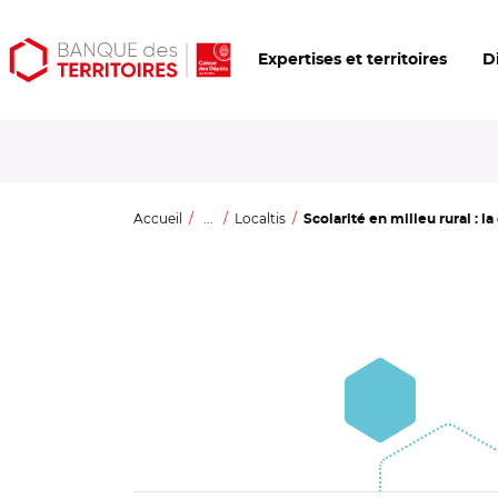
Aller
Aller
Ouvrir
Expertises et territoires
D
au
au
les
contenu
menu
outils
principal
principal
d'accessibilité
Accueil
...
Localtis
Scolarité en milieu rural : la