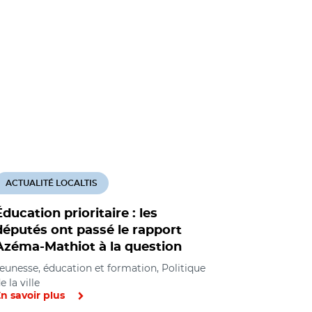
ACTUALITÉ LOCALTIS
ACTUALITÉ
Éducation prioritaire : les
Scolarité 
députés ont passé le rapport
rapport s
Azéma-Mathiot à la question
une vraie
spécifici
eunesse, éducation et formation, Politique
e la ville
Jeunesse, éd
n savoir plus
En savoir pl