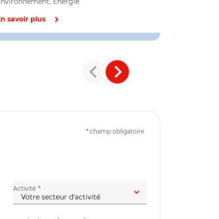
nvironnement, Energie
Environneme
internationa
n savoir plus
En savoir pl
*
champ obligatoire
(champ obligatoire)
Activité