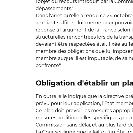
l’objet du recours introduit par la Comm
dépassements."
Dans l'arrêt qu'elle a rendu ce 24 octobre,
ambiant suffit en lui-même pour pouvoir c
réponse à l’argument de la France selon le
structurelles rencontrées lors de la transp
devaient être respectées était fixée au 1e
membre des obligations que lui imposent l
membre auquel il est imputable, de sa nég
confronté".
Obligation d'établir un pl
En outre, elle indique que la directive pr
prévu pour leur application, l’État membre
Ce plan doit prévoir les mesures appropr
mesures additionnelles spécifiques pour p
Commission sans délai, et au plus tard de
La Cour souligne que le fait qu’un État me