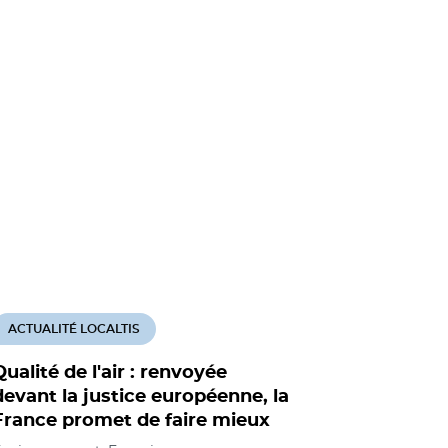
ACTUALITÉ LOCALTIS
ACTUALITÉ
Qualité de l'air : renvoyée
La France
devant la justice européenne, la
d'action 
France promet de faire mieux
europée