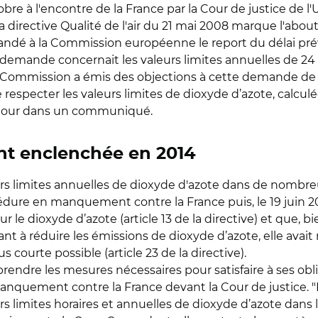
re à l'encontre de la France par la Cour de justice de 
 directive Qualité de l'air du 21 mai 2008 marque l'ab
mandé à la Commission européenne le report du délai prév
a demande concernait les valeurs limites annuelles de 24 z
"La Commission a émis des objections à cette demande de 
 de respecter les valeurs limites de dioxyde d’azote, calcul
la Cour dans un communiqué.
t enclenchée en 2014
rs limites annuelles de dioxyde d'azote dans de nombre
e en manquement contre la France puis, le 19 juin 2015
r le dioxyde d’azote (article 13 de la directive) et que, b
sant à réduire les émissions de dioxyde d’azote, elle avait
 courte possible (article 23 de la directive).
endre les mesures nécessaires pour satisfaire à ses obliga
anquement contre la France devant la Cour de justice. "
 limites horaires et annuelles de dioxyde d’azote dans 