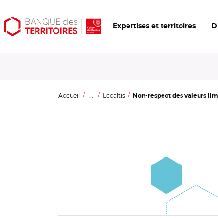
Aller
Aller
Ouvrir
Expertises et territoires
D
au
au
les
contenu
menu
outils
principal
principal
d'accessibilité
Accueil
...
Localtis
Non-respect des valeurs limi