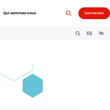
Qui sommes-nous
Connexion
Rechercher
Directions région
Contact
Acces