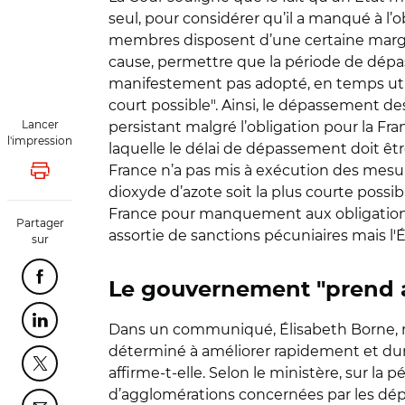
seul, pour considérer qu’il a manqué à l’obl
membres disposent d’une certaine marge 
cause, permettre que la période de dépass
manifestement pas adopté, en temps util
court possible". Ainsi, le dépassement 
Lancer
persistant malgré l’obligation pour la Fr
l'impression
laquelle le délai de dépassement doit êtr
France n’a pas mis à exécution des mesur
Lancer l'impression
dioxyde d’azote soit la plus courte possi
France pour manquement aux obligations is
Partager
assortie de sanctions pécuniaires mais l'Ét
sur
Partager cette page sur Facebook
Le gouvernement "prend 
Partager cette page sur Linkedin
Dans un communiqué, Élisabeth Borne, min
déterminé à améliorer rapidement et dura
Partager cette page sur Twitter
affirme-t-elle. Selon le ministère, sur l
d’agglomérations concernées par les dépa