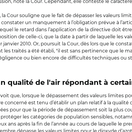
ission, note la Cour. Cependant, elle conteste le carac
 la Cour souligne que le fait de dépasser les valeurs limit
onstater un manquement à l’obligation prévue à l’article 1
quel le retard dans l’application de la directive doit êtr
osition de celle-ci, que la date à partir de laquelle les v
r janvier 2010. Or, poursuit la Cour, dès lors que le cons
es traités a été établi, "il est sans pertinence que le 
ligence ou bien encore de difficultés techniques ou stru
an qualité de l'air répondant à cert
évoit que, lorsque le dépassement des valeurs limites pour
 concerné est tenu d’établir un plan relatif à la qualité 
iées pour que la période de dépassement soit la plus co
rotéger les catégories de population sensibles, notammen
ux ans après la fin de l’année au cours de laquelle le p
mbre dépasse les valeurs limites pour le dioxyde d’azote 