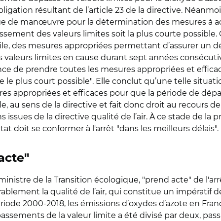
igation résultant de l’article 23 de la directive. Néanmoins
de manœuvre pour la détermination des mesures à adopt
ement des valeurs limites soit la plus courte possible. O
e, des mesures appropriées permettant d’assurer un dél
des valeurs limites en cause durant sept années consécu
ance de prendre toutes les mesures appropriées et effica
e le plus court possible". Elle conclut qu’une telle situ
es appropriées et efficaces pour que la période de dépa
ble, au sens de la directive et fait donc droit au recour
sues de la directive qualité de l’air. À ce stade de la 
at doit se conformer à l'arrêt "dans les meilleurs délais".
acte"
istre de la Transition écologique, "prend acte" de l'ar
blement la qualité de l’air, qui constitue un impératif 
a période 2000-2018, les émissions d’oxydes d’azote en Fr
ssements de la valeur limite a été divisé par deux, pass