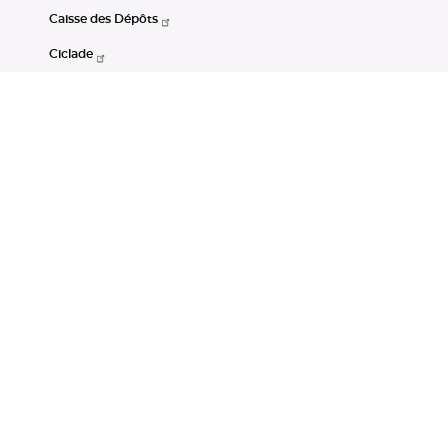
Caisse des Dépôts
Ciclade
CDC-Net
Consignations
Portail Open Data CDC
Restez connectés
LinkedIn
Youtube
Instagram
RSS
Mentions légales
CGU
Données personnelles
Accessibilité : non conforme
DSP2
Instruments financiers
Gestion des cookies