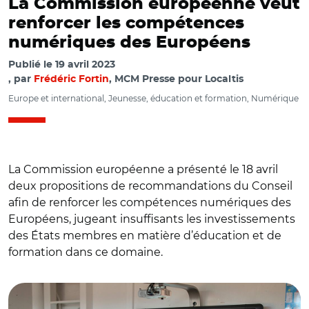
La Commission européenne veut
renforcer les compétences
numériques des Européens
Publié le
19 avril 2023
par
Frédéric Fortin
, MCM Presse pour Localtis
Europe et international, Jeunesse, éducation et formation, Numérique
La Commission européenne a présenté le 18 avril
deux propositions de recommandations du Conseil
afin de renforcer les compétences numériques des
Européens, jugeant insuffisants les investissements
des États membres en matière d’éducation et de
formation dans ce domaine.
© @VilleElancourt/ Semaine européenne du code à
Elancourt en octobre 2022