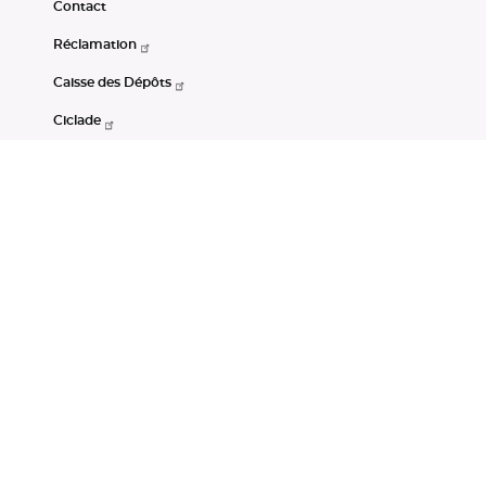
Contact
Réclamation
Caisse des Dépôts
Ciclade
CDC-Net
Consignations
Portail Open Data CDC
Restez connectés
LinkedIn
Youtube
Instagram
RSS
Mentions légales
CGU
Données personnelles
Accessibilité : non conforme
DSP2