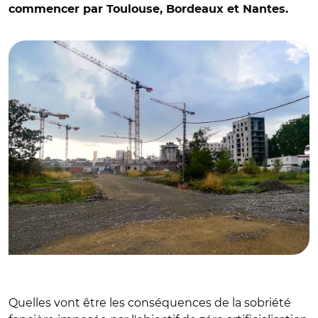
commencer par Toulouse, Bordeaux et Nantes.
construction dans le quartier de la Cartoucherie à
Toulouse en 2019
Quelles vont être les conséquences de la sobriété