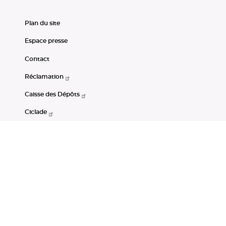
Plan du site
Espace presse
Contact
Réclamation
Caisse des Dépôts
Ciclade
CDC-Net
Consignations
Portail Open Data CDC
Restez connectés
LinkedIn
Youtube
Instagram
RSS