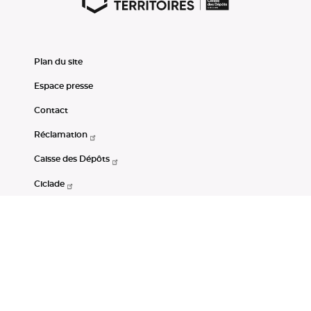
Plan du site
Espace presse
Contact
Réclamation
Caisse des Dépôts
Ciclade
CDC-Net
Consignations
Portail Open Data CDC
Restez connectés