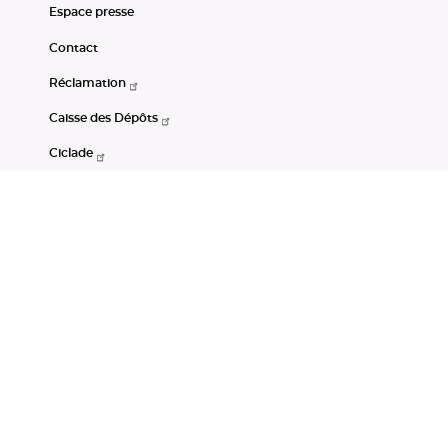
Espace presse
Contact
Réclamation
Caisse des Dépôts
Ciclade
CDC-Net
Consignations
Portail Open Data CDC
Restez connectés
LinkedIn
Youtube
Instagram
RSS