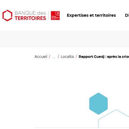
Aller
Aller
Ouvrir
Expertises et territoires
D
au
au
les
contenu
menu
outils
principal
principal
d'accessibilité
Accueil
...
Localtis
Rapport Guedj : après la crise