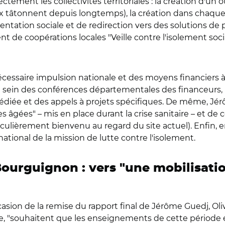
ement les collectivités territoriales : la création d'u
ociaux tâtonnent depuis longtemps), la création dans cha
entation sociale et de redirection vers des solutions de
 de coopérations locales "Veille contre l'isolement soci
nécessaire impulsion nationale et des moyens financiers à
au sein des conférences départementales des financeurs, 
édiée et des appels à projets spécifiques. De même, Jé
 âgées" – mis en place durant la crise sanitaire – et de 
articulièrement bienvenu au regard du site actuel). Enfin
ational de la mission de lutte contre l'isolement.
 Bourguignon : vers "une mobilisati
asion de la remise du rapport final de Jérôme Guedj, Oliv
e, "souhaitent que les enseignements de cette période