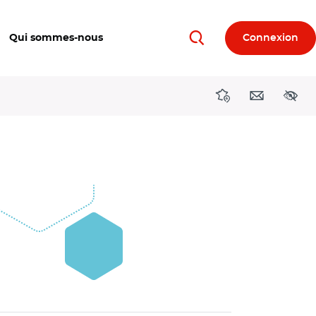
Qui sommes-nous
Connexion
Rechercher
Directions région
Contact
Acces