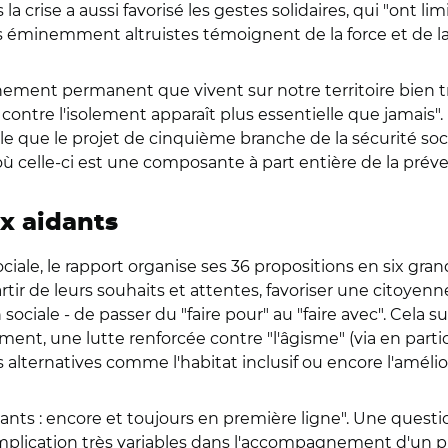
 la crise a aussi favorisé les gestes solidaires, qui "ont l
 éminemment altruistes témoignent de la force et de la ré
nement permanent que vivent sur notre territoire bien 
contre l'isolement apparaît plus essentielle que jamais
sable que le projet de cinquième branche de la sécurité s
où celle-ci est une composante à part entière de la préve
ux aidants
le, le rapport organise ses 36 propositions en six grands
tir de leurs souhaits et attentes, favoriser une citoyenne
ociale - de passer du "faire pour" au "faire avec". Cel
t, une lutte renforcée contre "l'âgisme" (via en particul
alternatives comme l'habitat inclusif ou encore l'amélio
nts : encore et toujours en première ligne". Une questio
implication très variables dans l'accompagnement d'un p