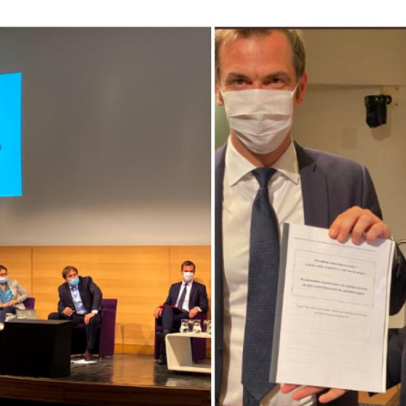
t @JeromeGuedj