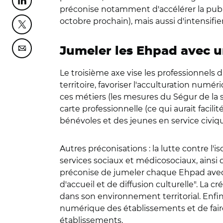
Partager cette page sur Linkedin
préconise notamment d'accélérer la pub
octobre prochain), mais aussi d'intensifie
Partager cette page sur Twitter
Jumeler les Ehpad avec un
Partager cette page sur Courriel
Le troisième axe vise les professionnels du
territoire, favoriser l'acculturation numé
ces métiers (les mesures du Ségur de la s
carte professionnelle (ce qui aurait faci
bénévoles et des jeunes en service civiq
Autres préconisations : la lutte contre l
services sociaux et médicosociaux, ainsi q
préconise de jumeler chaque Ehpad avec un
d'accueil et de diffusion culturelle". La
dans son environnement territorial. Enfi
numérique des établissements et de fair
établissements.