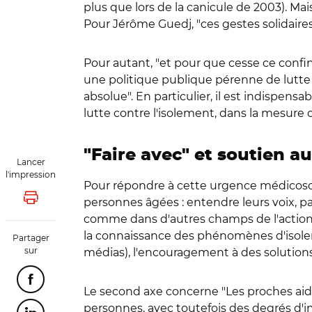
plus que lors de la canicule de 2003). Mais
Pour Jérôme Guedj, "ces gestes solidaires
Pour autant, "et pour que cesse ce confi
une politique publique pérenne de lutte 
absolue". En particulier, il est indispen
lutte contre l'isolement, dans la mesure 
"Faire avec" et soutien a
Lancer
l'impression
Pour répondre à cette urgence médicosocia
personnes âgées : entendre leurs voix, par
Lancer l'impression
comme dans d'autres champs de l'action s
la connaissance des phénomènes d'isolemen
Partager
sur
médias), l'encouragement à des solutions 
Partager cette page sur Facebook
Le second axe concerne "Les proches aida
personnes, avec toutefois des degrés d'