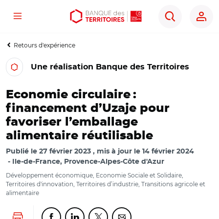
Menu
Aller
Aller
Ouvrir
Rechercher
au
au
les
contenu
menu
outils
Retours d'expérience
principal
principal
d'accessibilité
Une réalisation Banque des Territoires
Economie circulaire :
financement d’Uzaje pour
favoriser l’emballage
alimentaire réutilisable
Publié le
27 février 2023
mis à jour le
14 février 2024
Ile-de-France, Provence-Alpes-Côte d'Azur
Développement économique, Economie Sociale et Solidaire,
Territoires d'innovation, Territoires d’industrie, Transitions agricole et
alimentaire