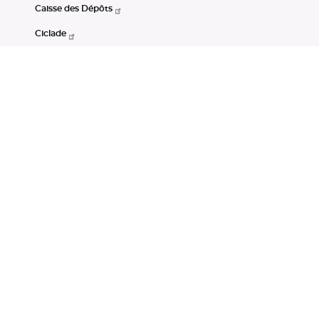
Caisse des Dépôts
Ciclade
CDC-Net
Consignations
Portail Open Data CDC
Restez connectés
LinkedIn
Youtube
Instagram
RSS
Mentions légales
CGU
Données personnelles
Accessibilité : non conforme
DSP2
Instruments financiers
Gestion des cookies
© Banque des Territoires 2026. Tous droits réservés.