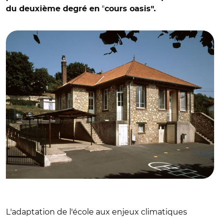
"
du deuxième degré en
cours oasis".
© Région Île-de-France, Laurent Kruszyk, ADAGP CC BY-
NC 3.0 FR
L'adaptation de l'école aux enjeux climatiques