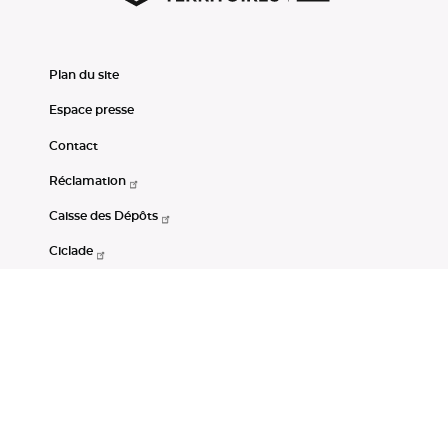
Plan du site
Espace presse
Contact
Réclamation
Caisse des Dépôts
Ciclade
CDC-Net
Consignations
Portail Open Data CDC
Restez connectés