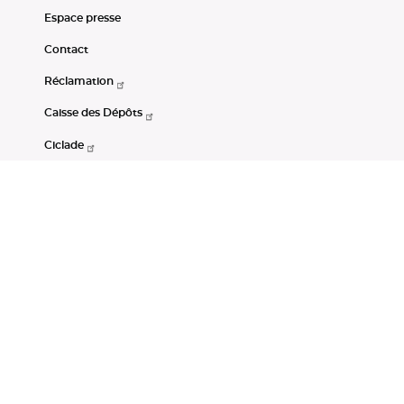
Espace presse
Contact
Réclamation
Caisse des Dépôts
Ciclade
CDC-Net
Consignations
Portail Open Data CDC
Restez connectés
LinkedIn
Youtube
Instagram
RSS