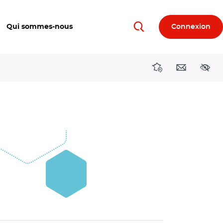
Qui sommes-nous
Connexion
Rechercher
Directions région
Contact
Acces