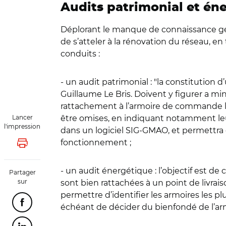
Audits patrimonial et én
Déplorant le manque de connaissance génér
de s’atteler à la rénovation du réseau, en
conduits :
- un audit patrimonial : "la constitution 
Guillaume Le Bris. Doivent y figurer a mi
rattachement à l’armoire de commande l’
Lancer
être omises, en indiquant notamment le
l'impression
dans un logiciel SIG-GMAO, et permettr
fonctionnement ;
Lancer l'impression
- un audit énergétique : l’objectif est 
Partager
sur
sont bien rattachées à un point de livrais
permettre d’identifier les armoires les pl
Partager cette page sur Facebook
échéant de décider du bienfondé de l’armo