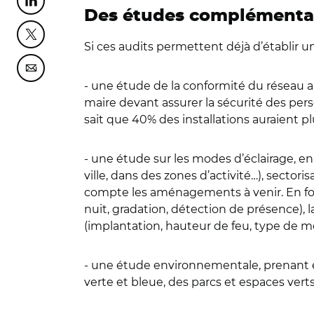
Partager cette page sur Linkedin
Des études complémenta
Partager cette page sur Twitter
Si ces audits permettent déjà d’établir
Partager cette page sur Courriel
- une étude de la conformité du réseau a
maire devant assurer la sécurité des per
sait que 40% des installations auraient pl
- une étude sur les modes d’éclairage, en 
ville, dans des zones d’activité…), secto
compte les aménagements à venir. En fonc
nuit, gradation, détection de présence), 
(implantation, hauteur de feu, type de mob
- une étude environnementale, prenant en 
verte et bleue, des parcs et espaces verts