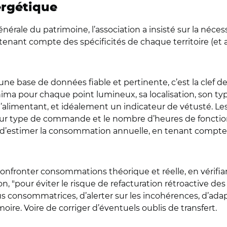
ergétique
ale du patrimoine, l’association a insisté sur la nécess
 tenant compte des spécificités de chaque territoire (et a
d’une base de données fiable et pertinente, c’est la clef d
nima pour chaque point lumineux, sa localisation, son typ
alimentant, et idéalement un indicateur de vétusté. Le
ur type de commande et le nombre d’heures de fonction
a d’estimer la consommation annuelle, en tenant compt
de confronter consommations théorique et réelle, en véri
on, "pour éviter le risque de refacturation rétroactive d
us consommatrices, d’alerter sur les incohérences, d’adap
ire. Voire de corriger d’éventuels oublis de transfert.