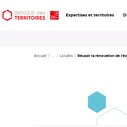
Aller
Aller
Ouvrir
Expertises et territoires
D
au
au
les
contenu
menu
outils
principal
principal
d'accessibilité
Accueil
...
Localtis
Réussir la rénovation de l’écl