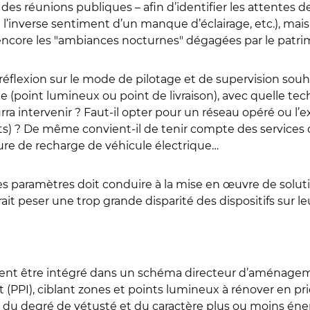
 des réunions publiques – afin d’identifier les attentes d
l’inverse sentiment d’un manque d’éclairage, etc.), mais 
encore les "ambiances nocturnes" dégagées par le patrim
flexion sur le mode de pilotage et de supervision souhai
helle (point lumineux ou point de livraison), avec quelle 
rra intervenir ? Faut-il opter pour un réseau opéré ou l’
) ? De même convient-il de tenir compte des services q
ture de recharge de véhicule électrique…
es paramètres doit conduire à la mise en œuvre de soluti
erait peser une trop grande disparité des dispositifs sur 
ent être intégré dans un schéma directeur d’aménageme
PPI), ciblant zones et points lumineux à rénover en prio
 du degré de vétusté et du caractère plus ou moins éne