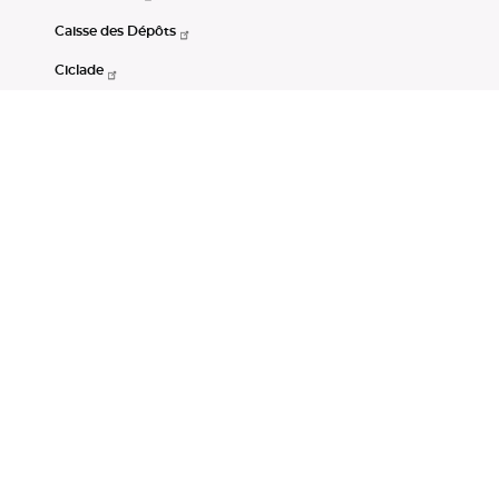
Caisse des Dépôts
Ciclade
CDC-Net
Consignations
Portail Open Data CDC
Restez connectés
LinkedIn
Youtube
Instagram
RSS
Mentions légales
CGU
Données personnelles
Accessibilité : non conforme
DSP2
Instruments financiers
Gestion des cookies