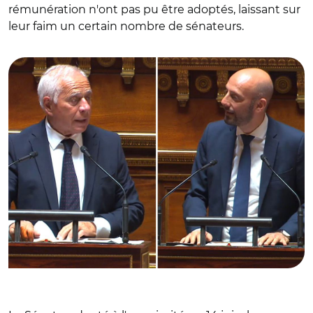
rémunération n'ont pas pu être adoptés, laissant sur
leur faim un certain nombre de sénateurs.
© Capture vidéo Sénat/ François Patriat et Stanislas
Guerini