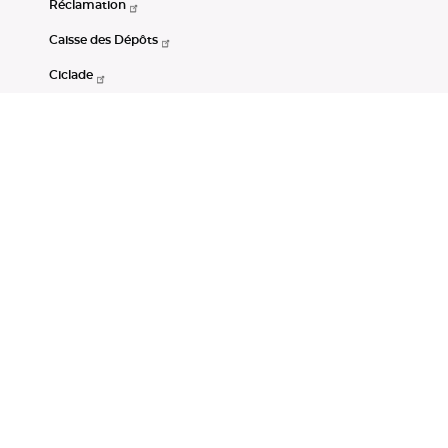
Réclamation
Caisse des Dépôts
Ciclade
CDC-Net
Consignations
Portail Open Data CDC
Restez connectés
LinkedIn
Youtube
Instagram
RSS
Mentions légales
CGU
Données personnelles
Accessibilité : non conforme
DSP2
Instruments financiers
Gestion des cookies