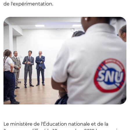
de l'expérimentation.
© C. Sittler / REA (G. Attal et J.M. Blanquer à la rencontre
de volontaires en juillet dernier)
Le ministère de l'Éducation nationale et de la