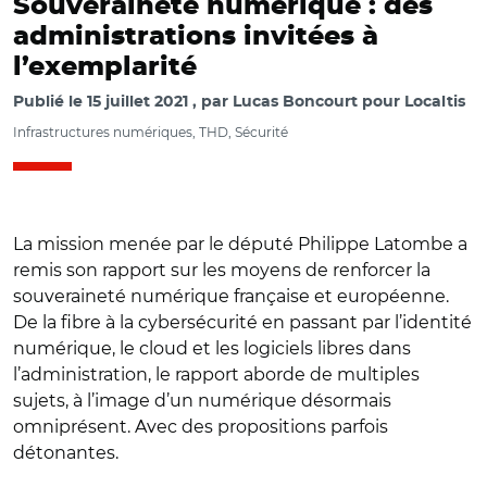
Souveraineté numérique : des
administrations invitées à
l’exemplarité
Publié le
15 juillet 2021
par
Lucas Boncourt pour Localtis
Infrastructures numériques, THD, Sécurité
La mission menée par le député Philippe Latombe a
remis son rapport sur les moyens de renforcer la
souveraineté numérique française et européenne.
De la fibre à la cybersécurité en passant par l’identité
numérique, le cloud et les logiciels libres dans
l’administration, le rapport aborde de multiples
sujets, à l’image d’un numérique désormais
omniprésent. Avec des propositions parfois
détonantes.
© Capture vidéo Assemblée nationale/ Philippe Latombe
le 10 juin