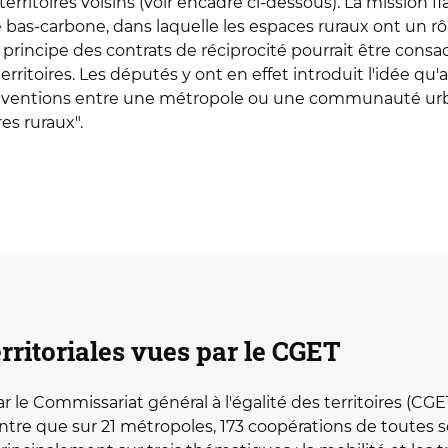
erritoires voisins (voir encadré ci-dessous). La mission 
 bas-carbone, dans laquelle les espaces ruraux ont un rôl
principe des contrats de réciprocité pourrait être consacr
erritoires. Les députés y ont en effet introduit l'idée qu
conventions entre une métropole ou une communauté urb
es ruraux".
rritoriales vues par le CGET
 le Commissariat général à l'égalité des territoires (CGE
 que sur 21 métropoles, 173 coopérations de toutes so