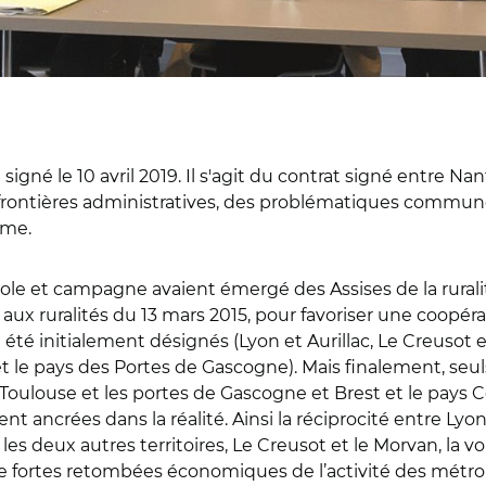
signé le 10 avril 2019. Il s'agit du contrat signé entre N
 frontières administratives, des problématiques communes
sme.
ole et campagne avaient émergé des Assises de la ruralit
ux ruralités du 13 mars 2015, pour favoriser une coopérati
été initialement désignés (Lyon et Aurillac, Le Creusot e
 le pays des Portes de Gascogne). Mais finalement, seul
e Toulouse et les portes de Gascogne et Brest et le pays 
 ancrées dans la réalité. Ainsi la réciprocité entre Lyon 
r les deux autres territoires, Le Creusot et le Morvan, la v
e fortes retombées économiques de l’activité des métropo