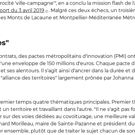
procité 'ville-campagne'", en a conclu la mission flash de l
ort du 3 avril 2019
. Malgré ces deux échecs, un troisiè
 Monts de Lacaune et Montpellier-Méditerranée Métropol
es"
ntrats, des pactes métropolitains d'innovation (PMI) ont 
 d'une enveloppe de 150 millions d'euros. Chaque pacte d
 et ses alentours. Il s'agit ainsi d'ancrer dans la durée e
ne "alliance des territoires" largement prônée par Johann
 premier temps quatre thématiques principales. Premier th
t un territoire et travaillant dans l'autre. "Il ne s'agit p
r sur des voies dédiées au covoiturage, une meilleure val
rnard Morilleau, maire de Sainte-Pazanne et président du pô
r ensemble, plutôt que de traiter le sujet chacun de son