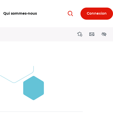
Qui sommes-nous
Connexion
Rechercher
Directions région
Contact
Acces