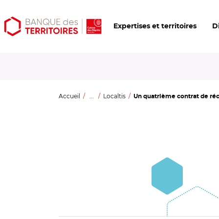
Aller
Aller
Ouvrir
Expertises et territoires
D
au
au
les
contenu
menu
outils
principal
principal
d'accessibilité
Accueil
...
Localtis
Un quatrième contrat de réci