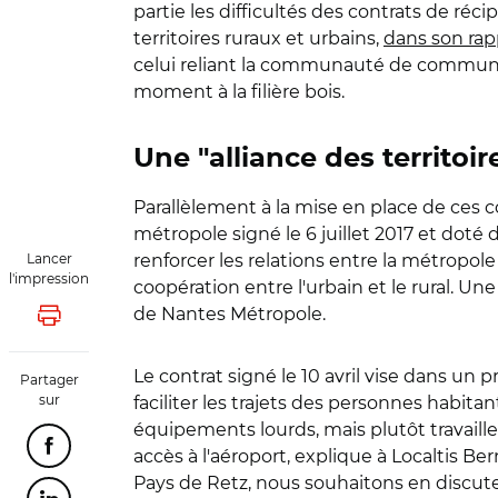
partie les difficultés des contrats de réci
territoires ruraux et urbains,
dans son rapp
celui reliant la communauté de communes
moment à la filière bois.
Une "alliance des territoir
Parallèlement à la mise en place de ces co
métropole signé le 6 juillet 2017 et doté
Lancer
renforcer les relations entre la métropole
l'impression
coopération entre l'urbain et le rural. U
de Nantes Métropole.
Lancer l'impression
Le contrat signé le 10 avril vise dans un
Partager
sur
faciliter les trajets des personnes habitan
équipements lourds, mais plutôt travaille
Partager cette page sur Facebook
accès à l'aéroport, explique à Localtis Be
Pays de Retz, nous souhaitons en discute