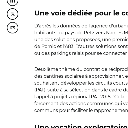
Partager cette page sur Linkedin
Une voie dédiée pour le c
Partager cette page sur Twitter
D'après les données de l'agence d'urbani
Partager cette page sur Courriel
habitants du pays de Retz vers Nantes Mét
une des solutions proposées, une première
de Pornic et l'A83. D'autres solutions son
ou des parkings relais pour se connecte
Deuxième thème du contrat de réciproci
des cantines scolaires à approvisionner, e
souhaitent développer les circuits courts.
(PAT), suite à sa sélection dans le cadre 
l'appel à projets régional PAT 2018. "Cel
forcément des actions communes qui vont
communs pour faciliter le rapprocheme
Une vocation exploratoire