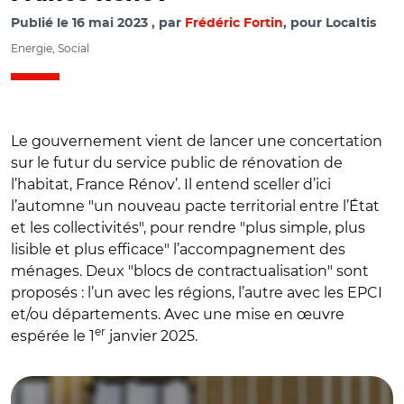
Publié le
16 mai 2023
par
Frédéric Fortin
, pour Localtis
Energie, Social
Le gouvernement vient de lancer une concertation
sur le futur du service public de rénovation de
l’habitat, France Rénov’. Il entend sceller d’ici
l’automne "un nouveau pacte territorial entre l’État
et les collectivités", pour rendre "plus simple, plus
lisible et plus efficace" l’accompagnement des
ménages. Deux "blocs de contractualisation" sont
proposés : l’un avec les régions, l’autre avec les EPCI
et/ou départements. Avec une mise en œuvre
© Ministère de l'écologie / Le schéma simplifié des
er
espérée le 1
janvier 2025.
modalités de contractualisation actuelles de France
Renov'...