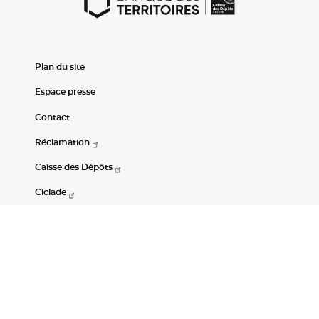
Plan du site
Espace presse
Contact
Réclamation
Caisse des Dépôts
Ciclade
CDC-Net
Consignations
Portail Open Data CDC
Restez connectés