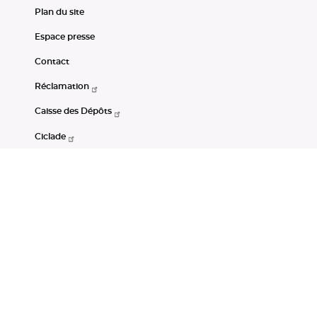
Plan du site
Espace presse
Contact
Réclamation
Caisse des Dépôts
Ciclade
CDC-Net
Consignations
Portail Open Data CDC
Restez connectés
LinkedIn
Youtube
Instagram
RSS