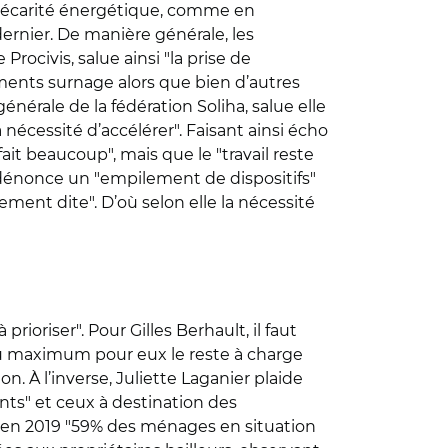
 précarité énergétique, comme en
dernier. De manière générale, les
rocivis, salue ainsi "la prise de
iments surnage alors que bien d’autres
énérale de la fédération Soliha, salue elle
a nécessité d’accélérer". Faisant ainsi écho
ait beaucoup", mais que le "travail reste
le dénonce un "empilement de dispositifs"
ement dite". D’où selon elle la nécessité
rioriser". Pour Gilles Berhault, il faut
au maximum pour eux le reste à charge
n. À l’inverse, Juliette Laganier plaide
ants" et ceux à destination des
e qu’en 2019 "59% des ménages en situation