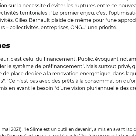
ntion sur la nécessité d’éviter les ruptures entre ce nouveau
ectivités territoriales : "Le premier enjeu, c’est l’optimi
ivités. Gilles Berhault plaide de même pour "une approche
s – collectivités, entreprises, ONG…" une priorité.
nes
jeur, c’est celui du financement. Public, évoquant not
er le système de préfinancement". Mais surtout privé, qui 
e de place dédiée à la rénovation énergétique, dans laq
es". "Ce n’est pas avec des prêts à la consommation qu’o
mis en avant le besoin "d’une vision pluriannuelle des cré
mai 2021), "le Slime est un outil en devenir", a mis en avant Isol
 de l’énergie" est un outil porté par le Cler (réseau pour la transi