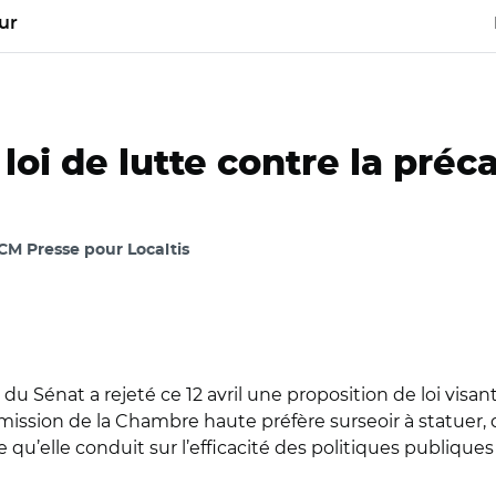
ur
loi de lutte contre la préc
CM Presse pour Localtis
 Sénat a rejeté ce 12 avril une proposition de loi visant
ommission de la Chambre haute préfère surseoir à statuer
u’elle conduit sur l’efficacité des politiques publiqu
nat/ Isolde Devalière, Juliette Laganier, Manuel Domergue, Gui