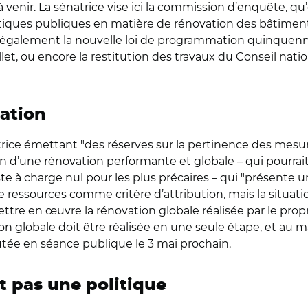
enir. La sénatrice vise ici la commission d’enquête, qu’e
litiques publiques en matière de rénovation des bâtiment
ue également la nouvelle loi de programmation quinquen
llet, ou encore la restitution des travaux du Conseil nati
iation
trice émettant "des réserves sur la pertinence des mesur
on d’une rénovation performante et globale – qui pourra
reste à charge nul pour les plus précaires – qui "présente 
 ressources comme critère d’attribution, mais la situat
ttre en œuvre la rénovation globale réalisée par le propr
n globale doit être réalisée en une seule étape, et au 
cutée en séance publique le 3 mai prochain.
nt pas une politique