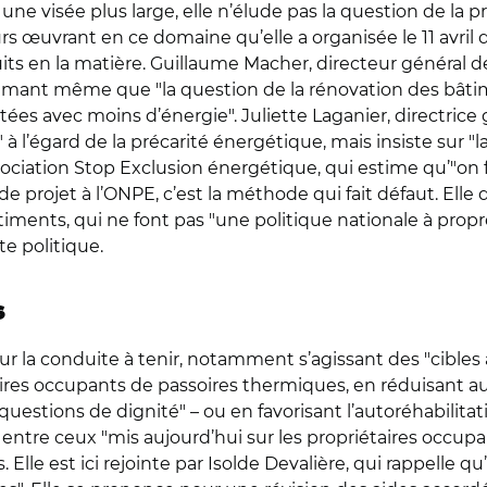
une visée plus large, elle n’élude pas la question de la
s œuvrant en ce domaine qu’elle a organisée le 11 avril 
its en la matière. Guillaume Macher, directeur général de P
estimant même que "la question de la rénovation des bât
ées avec moins d’énergie". Juliette Laganier, directrice g
à l’égard de la précarité énergétique, mais insiste sur "l
sociation Stop Exclusion énergétique, qui estime qu’"on f
e de projet à l’ONPE, c’est la méthode qui fait défaut. El
timents, qui ne font pas "une politique nationale à propr
te politique.
s
r la conduite à tenir, notamment s’agissant des "cibles à p
taires occupants de passoires thermiques, en réduisant 
uestions de dignité" – ou en favorisant l’autoréhabilitatio
, entre ceux "mis aujourd’hui sur les propriétaires occup
s. Elle est ici rejointe par Isolde Devalière, qui rappell