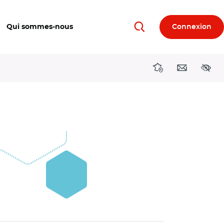
Qui sommes-nous
Connexion
Rechercher
Directions région
Contact
Acces