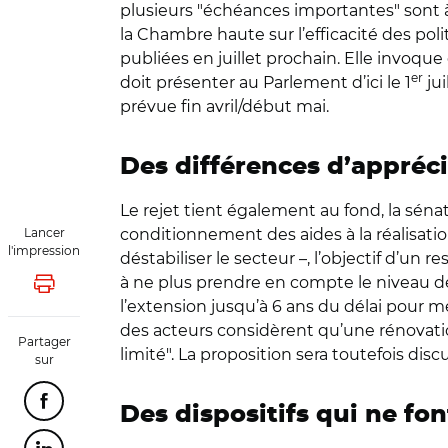
plusieurs "échéances importantes" sont à v
la Chambre haute sur l’efficacité des po
publiées en juillet prochain. Elle invoq
er
doit présenter au Parlement d’ici le 1
jui
prévue fin avril/début mai.
Des différences d’appréc
Le rejet tient également au fond, la séna
Lancer
conditionnement des aides à la réalisati
l'impression
déstabiliser le secteur –, l’objectif d’un 
à ne plus prendre en compte le niveau de
Lancer l'impression
l’extension jusqu’à 6 ans du délai pour me
des acteurs considèrent qu’une rénovatio
Partager
limité".
La proposition sera toutefois dis
sur
Partager cette page sur Facebook
Des dispositifs qui ne fo