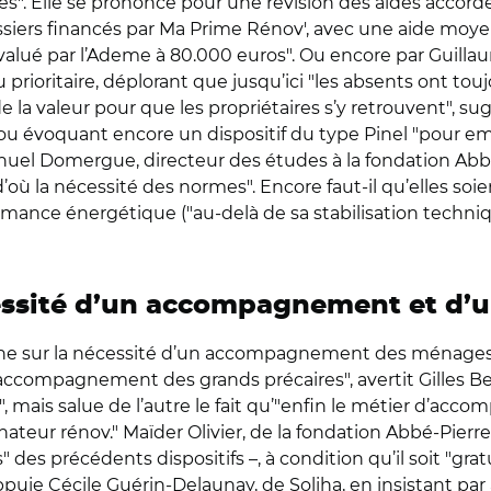
es". Elle se prononce pour une révision des aides accordé
ssiers financés par Ma Prime Rénov', avec une aide moye
alué par l’Ademe à 80.000 euros". Ou encore par Guillau
rioritaire, déplorant que jusqu’ici "les absents ont toujou
e la valeur pour que les propriétaires s’y retrouvent", s
, ou évoquant encore un dispositif du type Pinel "pour em
Manuel Domergue, directeur des études à la fondation Abb
, d’où la nécessité des normes". Encore faut-il qu’elles soi
ance énergétique ("au-delà de sa stabilisation technique
ssité d’un accompagnement et d’une
che sur la nécessité d’un accompagnement des ménages, e
accompagnement des grands précaires", avertit Gilles Be
 mais salue de l’autre le fait qu’"enfin le métier d’acc
eur rénov." Maïder Olivier, de la fondation Abbé-Pierre
" des précédents dispositifs –, à condition qu’il soit "grat
puie Cécile Guérin-Delaunay, de Soliha, en insistant par a