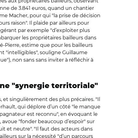
es aux propriétaires bailleurs, observant
nne de 3.841 euros, quand un chantier
me Macher, pour qui "la prise de décision
rs raison". Il plaide par ailleurs pour
uggérant par exemple "d’exploiter plus
barquer les propriétaires bailleurs dans
é-Pierre, estime que pour les bailleurs
ent "intelligibles", souligne Guillaume
"), non sans sans inviter à réfléchir à
 "synergie territoriale"
t singulièrement des plus précaires. "Il
rhault, qui déplore d’un côté "le manque
ompagnateur est reconnu", en évoquant le
, avoue "fonder beaucoup d’espoir" sur
uit et neutre". "Il faut des acteurs dans
illeurs sur la nécessité "d’un parcours