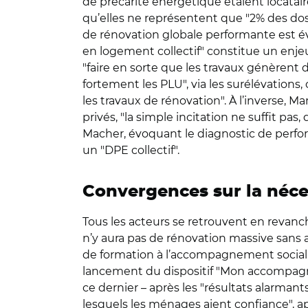
de précarité énergétique étaient locatair
qu’elles ne représentent que "2% des do
de rénovation globale performante est év
en logement collectif" constitue un enjeu p
"faire en sorte que les travaux génèrent d
fortement les PLU", via les surélévations
les travaux de rénovation". À l’inverse, 
privés, "la simple incitation ne suffit pas
Macher, évoquant le diagnostic de perform
un "DPE collectif".
Convergences sur la néce
Tous les acteurs se retrouvent en revan
n’y aura pas de rénovation massive sans 
de formation à l’accompagnement social",
lancement du dispositif "Mon accompagnat
ce dernier – après les "résultats alarmants
lesquels les ménages aient confiance", ap