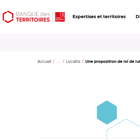
Aller
Aller
Ouvrir
Expertises et territoires
D
au
au
les
contenu
menu
outils
principal
principal
d'accessibilité
Accueil
...
Localtis
Une proposition de loi de lut