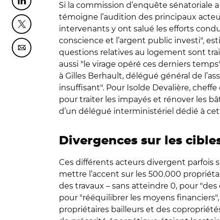
Partager cette page sur Linkedin
Si la commission d’enquête sénatoriale a 
témoigne l’audition des principaux acteur
Partager cette page sur Twitter
intervenants y ont salué les efforts condu
conscience et l’argent public investi", 
Partager cette page sur Courriel
questions relatives au logement sont trait
aussi "le virage opéré ces derniers temps" 
à Gilles Berhault, délégué général de l’as
insuffisant". Pour Isolde Devalière, cheff
pour traiter les impayés et rénover les bâ
d’un délégué interministériel dédié à cet
Divergences sur les cible
Ces différents acteurs divergent parfois su
mettre l’accent sur les 500.000 proprié
des travaux – sans atteindre 0, pour "des q
pour "rééquilibrer les moyens financiers"
propriétaires bailleurs et des copropriété