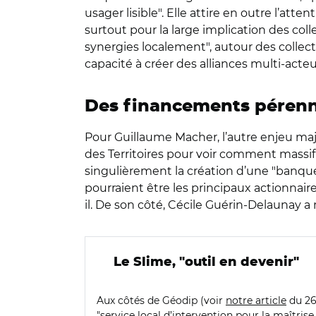
usager lisible". Elle attire en outre l’atte
surtout pour la large implication des coll
synergies localement", autour des collect
capacité à créer des alliances multi-acteur
Des financements péren
Pour Guillaume Macher, l’autre enjeu ma
des Territoires pour voir comment massifi
singulièrement la création d’une "banqu
pourraient être les principaux actionnair
il. De son côté, Cécile Guérin-Delaunay a 
Le Slime, "outil en devenir"
Aux côtés de Géodip (voir
notre article
du 26 
"service local d’intervention pour la maîtrise