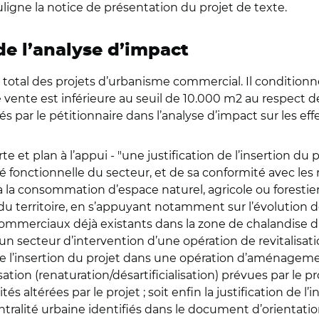
igne la notice de présentation du projet de texte.
de l’analyse d’impact
êt total des projets d’urbanisme commercial. Il conditionn
 de vente est inférieure au seuil de 10.000 m2 au respect d
s par le pétitionnaire dans l’analyse d’impact sur les effe
e et plan à l’appui - "une justification de l’insertion du
 fonctionnelle du secteur, et de sa conformité avec les 
e à la consommation d’espace naturel, agricole ou foresti
 du territoire, en s’appuyant notamment sur l’évolution
ommerciaux déjà existants dans la zone de chalandise du pr
s un secteur d’intervention d’une opération de revitalisat
soit de l’insertion du projet dans une opération d’aménage
ion (renaturation/désartificialisation) prévues par le p
és altérées par le projet ; soit enfin la justification de l
tralité urbaine identifiés dans le document d’orientat