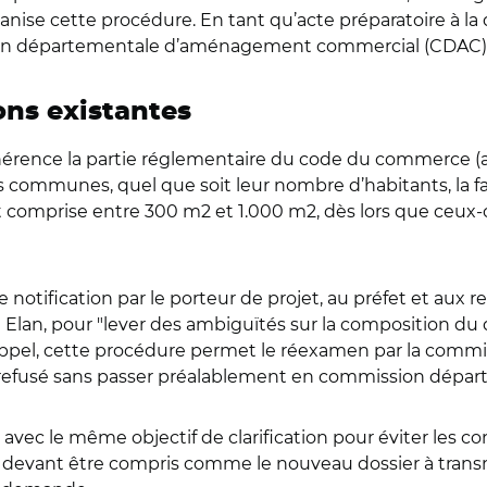
ise cette procédure. En tant qu’acte préparatoire à la dé
sion départementale d’aménagement commercial (CDAC), c
ons existantes
hérence la partie réglementaire du code du commerce (art
s les communes, quel que soit leur nombre d’habitants, la 
t comprise entre 300 m2 et 1.000 m2, dès lors que ceux-c
on de notification par le porteur de projet, au préfet et au
loi Elan, pour "lever des ambiguïtés sur la composition 
r rappel, cette procédure permet le réexamen par la co
a refusé sans passer préalablement en commission dépar
avec le même objectif de clarification pour éviter les cont
ci devant être compris comme le nouveau dossier à transm