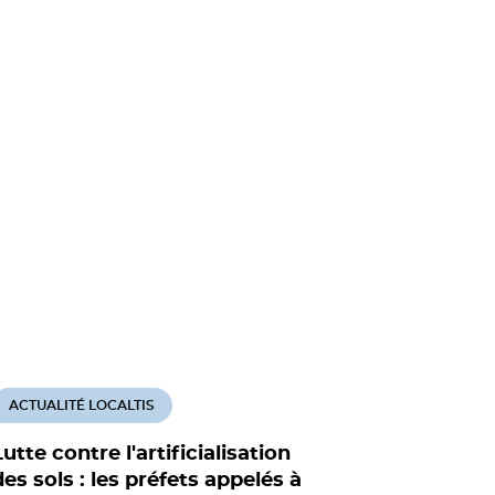
ACTUALITÉ LOCALTIS
ACTUALITÉ
Lutte contre l'artificialisation
Lutte cont
des sols : les préfets appelés à
des sols 