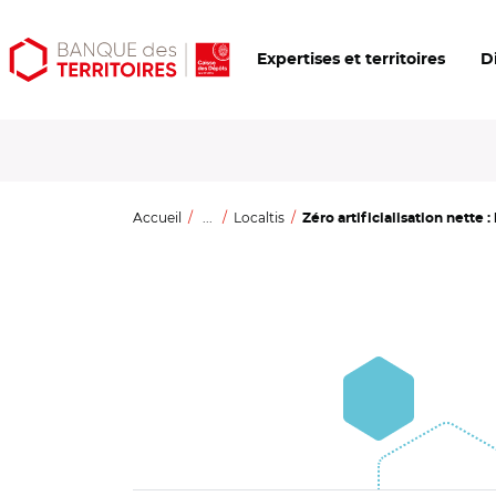
Aller
Aller
Ouvrir
Expertises et territoires
D
au
au
les
contenu
menu
outils
principal
principal
d'accessibilité
Accueil
...
Localtis
Zéro artificialisation nette :