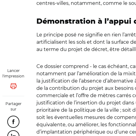
centres-villes, notamment, comme le soul
Démonstration à l’appui 
Le principe posé ne signifie en rien l’arr
artificialisent les sols et dont la surface
au terme du projet de décret, être détaillé
Ce dossier comprend - le cas échéant, cart
Lancer
notamment par l’amélioration de la mixité
l'impression
la justification de l’absence d’alternativ
de la contribution du projet aux besoins
Lancer l'impression
commerciale et l’offre de mètres carrés c
justification de l’insertion du projet dan
Partager
sur
prioritaire de la politique de la ville ; 
soit les éventuelles mesures de compensat
Partager cette page sur Facebook
équivalente, ou améliorer, les fonctionnalit
d’implantation périphérique ou d’une cen