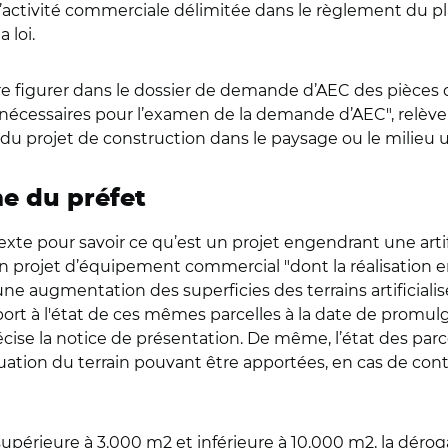
e d’activité commerciale délimitée dans le règlement du
 loi.
re figurer dans le dossier de demande d’AEC des pièces q
nt nécessaires pour l’examen de la demande d’AEC", relèv
 du projet de construction dans le paysage ou le milieu 
e du préfet
e texte pour savoir ce qu’est un projet engendrant une arti
 projet d’équipement commercial "dont la réalisation en
 une augmentation des superficies des terrains artificiali
port à l'état de ces mêmes parcelles à la date de promulga
se la notice de présentation. De même, l’état des parcel
situation du terrain pouvant être apportées, en cas de con
upérieure à 3.000 m2 et inférieure à 10.000 m2, la dérog