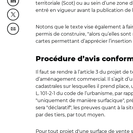
Partager cette page sur Linkedin
territoriale (Scot) ou au sein d’une zon
entré en vigueur avant la publication de la
Partager cette page sur Twitter
Notons que le texte vise également à fai
Partager cette page sur Courriel
permis de construire, "alors qu’elles so
cartes permettant d’apprécier l’insertion
Procédure d’avis conform
Il faut se rendre à l’article 3 du projet d
d’aménagement commercial. Il s’agit d’un
cadastrales sur lesquelles il prend place,
L. 101-2-1 du code de l’urbanisme, par rap
"uniquement de manière surfacique", préci
sera "déclaratif", les preuves quant à la 
par des tiers, par tout moyen.
Pour tout projet d'une surface de vente s