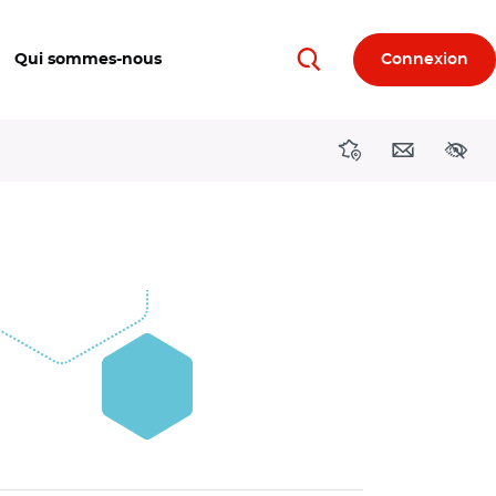
Qui sommes-nous
Connexion
Rechercher
Directions région
Contact
Acces