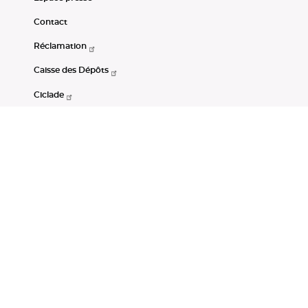
Contact
Réclamation
Caisse des Dépôts
Ciclade
CDC-Net
Consignations
Portail Open Data CDC
Restez connectés
LinkedIn
Youtube
Instagram
RSS