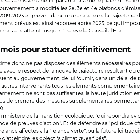
ses émissions de 1% par an alors que le plafond fixé im
gouvernement a modifié les 2e, 3e et 4e plafonds d'émission
019-2023 et prévoit donc un décalage de la trajectoire de
lement prévus est ainsi reportée après 2023, ce qui impos
ais été atteint jusqu'ici", relève le Conseil d'Etat.
 mois pour statuer définitivement
stime donc ne pas disposer des éléments nécessaires pour
ec le respect de la nouvelle trajectoire résultant du dé
ent au gouvernement, de lui fournir, dans un délai de tro
 autres intervenants tous les éléments complémentaire
ernement ne sont pas suffisantes, la haute juridiction esti
us de prendre des mesures supplémentaires permettant 
0.
 ministère de la Transition écologique, "qui répondra 
 de preuves d'action". Et de défendre sa "politique off
lance affectés à la "relance verte", ou la future loi trad
d'atteindre les objectifs climatiques fixés".