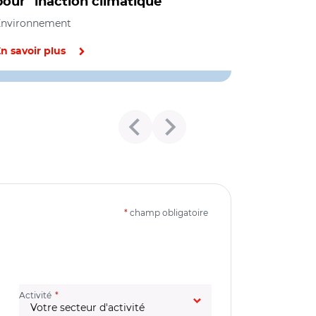
pour "inaction climatique"
Environnement
n savoir plus
*
champ obligatoire
(champ obligatoire)
Activité