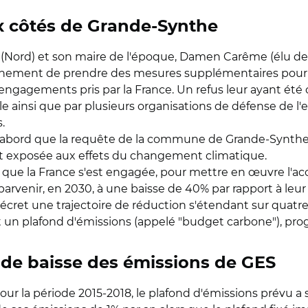
ux côtés de Grande-Synthe
 (Nord) et son maire de l'époque, Damen Carême (élu 
rnement de prendre des mesures supplémentaires pour i
gagements pris par la France. Un refus leur ayant été opp
oble ainsi que par plusieurs organisations de défense de
s.
e d'abord que la requête de la commune de Grande-Synthe
nt exposée aux effets du changement climatique.
e que la France s'est engagée, pour mettre en œuvre l'acc
rvenir, en 2030, à une baisse de 40% par rapport à leur
écret une trajectoire de réduction s'étendant sur quatre
un plafond d'émissions (appelé "budget carbone"), pro
e de baisse des émissions de GES
our la période 2015-2018, le plafond d'émissions prévu a