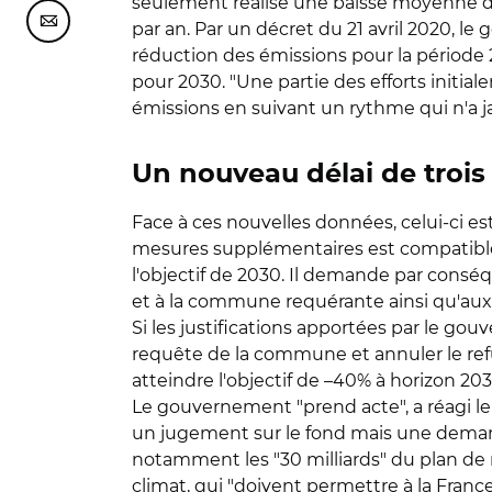
seulement réalisé une baisse moyenne de 
Partager cette page sur Courriel
par an. Par un décret du 21 avril 2020, le 
réduction des émissions pour la période 2
pour 2030. "Une partie des efforts initia
émissions en suivant un rythme qui n'a jam
Un nouveau délai de trois
Face à ces nouvelles données, celui-ci e
mesures supplémentaires est compatible av
l'objectif de 2030. Il demande par conséqu
et à la commune requérante ainsi qu'aux
Si les justifications apportées par le gouv
requête de la commune et annuler le ref
atteindre l'objectif de –40% à horizon 203
Le gouvernement "prend acte", a réagi le
un jugement sur le fond mais une demande
notamment les "30 milliards" du plan de re
climat, qui "doivent permettre à la France 