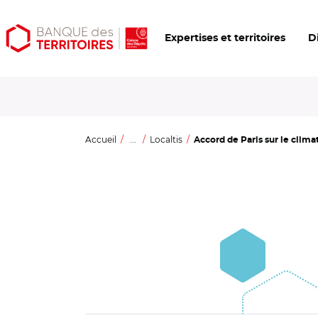
Aller
Aller
Ouvrir
Expertises et territoires
D
au
au
les
contenu
menu
outils
principal
principal
d'accessibilité
Accueil
...
Localtis
Accord de Paris sur le clima