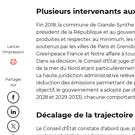
Plusieurs intervenants a
Fin 2018, la commune de Grande-Synthe
président de la République et au gouve
produites et respecter, au minimum, les en
soutenus par les villes de Paris et Gren
Lancer
l'impression
Greenpeace France et Notre affaire à tou
Dans sa décision, le Conseil d'Etat jug
Lancer l'impression
de la mer du Nord étant particulièreme
La haute juridiction administrative relèv
Partager
réduction des émissions permettant de pa
sur
objectif, le gouvernement a adopté par d
2028 et 2029-2033), chacune comportant 
Partager cette page sur Facebook
Partager cette page sur Linkedin
Décalage de la trajectoir
Partager cette page sur Twitter
Le Conseil d'État constate d'abord que, p