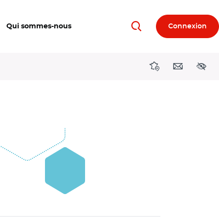
Qui sommes-nous
Connexion
Rechercher
Directions région
Contact
Acces