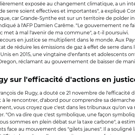
ièrement exposée au changement climatique, a un intér
de serre soient effectives et importantes", a expliqué Cor
ue, car Grande-Synthe est sur un territoire de polder i
indiqué à l'AFP Damien Carême. "Le gouvernement ne fa
 met à mal l'avenir de ma commune", a-t-il poursuivi.
cours en justice se multiplient dans le monde. Aux Pays-
at de réduire les émissions de gaz à effet de serre dans
Unis en 2015, une vingtaine d'enfants et adolescents ont
'Oregon, réclamant au gouvernement de baisser de maniè
 sur l'efficacité d'actions en justic
rançois de Rugy, a douté ce 21 novembre de l'efficacité de
rêt à le rencontrer, d'abord pour comprendre sa démarche
ment, vous croyez que c'est dans les tribunaux qu'on v
ter. "On va dire que c'est symbolique, une façon symbolique 
ous sommes en plein débat sur la taxe carbone", a estim
rants face au mouvement des "gilets jaunes". Il a souligné