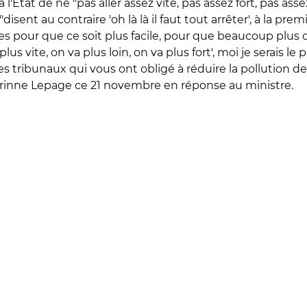
État de ne "pas aller assez vite, pas assez fort, pas assez
ent au contraire 'oh là là il faut tout arrêter', à la premiè
idées pour que ce soit plus facile, pour que beaucoup plus
us vite, on va plus loin, on va plus fort', moi je serais le pr
ribunaux qui vous ont obligé à réduire la pollution de l
rinne Lepage ce 21 novembre en réponse au ministre.