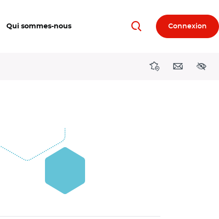
Qui sommes-nous
Connexion
Rechercher
Directions région
Contact
Acces