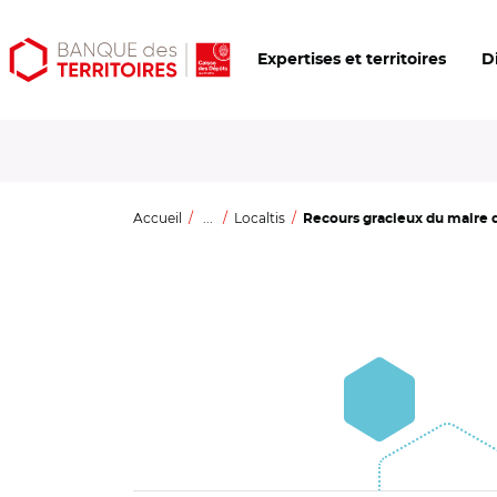
Aller
Aller
Ouvrir
Expertises et territoires
D
au
au
les
contenu
menu
outils
principal
principal
d'accessibilité
Accueil
...
Localtis
Recours gracieux du maire 