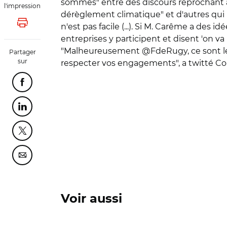
sommes" entre des discours reprochant à l'
l'impression
dérèglement climatique" et d'autres qui "dis
n'est pas facile (...). Si M. Carême a des 
Lancer l'impression
entreprises y participent et disent 'on va pl
"Malheureusement @FdeRugy, ce sont les t
Partager
sur
respecter vos engagements", a twitté Co
Partager cette page sur Facebook
Partager cette page sur Linkedin
Partager cette page sur Twitter
Partager cette page sur Courriel
Voir aussi