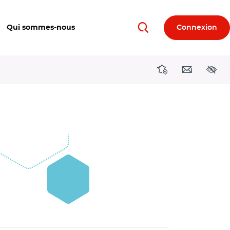
Qui sommes-nous
Connexion
Rechercher
Directions région
Contact
Acces