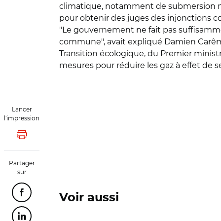
climatique, notamment de submersion mar
pour obtenir des juges des injonctions con
"Le gouvernement ne fait pas suffisamme
commune", avait expliqué Damien Carême
Transition écologique, du Premier ministr
mesures pour réduire les gaz à effet de ser
Lancer
l'impression
Lancer l'impression
Partager
sur
Partager cette page sur Facebook
Voir aussi
Partager cette page sur Linkedin