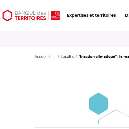
Aller
Aller
Ouvrir
Expertises et territoires
D
au
au
les
contenu
menu
outils
principal
principal
d'accessibilité
Accueil
...
Localtis
"Inaction climatique" : le m