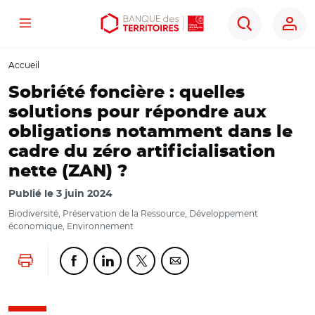
Menu
Aller
Aller
Ouvrir
Rechercher
au
au
les
contenu
menu
outils
Accueil
principal
principal
d'accessibilité
Sobriété foncière : quelles
solutions pour répondre aux
obligations notamment dans le
cadre du zéro artificialisation
nette (ZAN) ?
Publié le
3 juin 2024
Biodiversité, Préservation de la Ressource, Développement
économique, Environnement
Lancer l'impression
Partager cette page sur Facebook
Partager cette page sur Linkedin
Partager cette page sur Twitter
Partager cette page sur Co