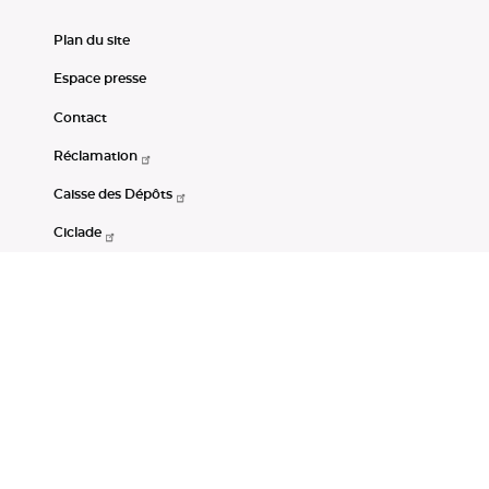
Plan du site
Espace presse
Contact
Réclamation
Caisse des Dépôts
Ciclade
CDC-Net
Consignations
Portail Open Data CDC
Restez connectés
LinkedIn
Youtube
Instagram
RSS