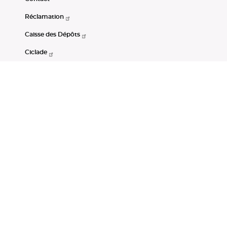
Réclamation
Caisse des Dépôts
Ciclade
CDC-Net
Consignations
Portail Open Data CDC
Restez connectés
LinkedIn
Youtube
Instagram
RSS
Mentions légales
CGU
Données personnelles
Accessibilité : non conforme
DSP2