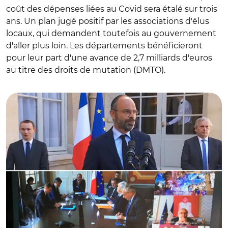
coût des dépenses liées au Covid sera étalé sur trois
ans. Un plan jugé positif par les associations d'élus
locaux, qui demandent toutefois au gouvernement
d'aller plus loin. Les départements bénéficieront
pour leur part d'une avance de 2,7 milliards d'euros
© @EPhilippePM - @PetitesVilles / O. Dussopt, E. Philippe
au titre des droits de mutation (DMTO).
et J.R. Cazeneuve à l'issue de la visioconférence avec les
élus locaux