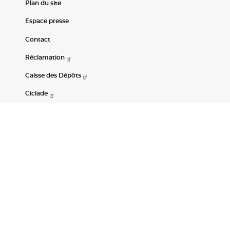
Plan du site
Espace presse
Contact
Réclamation
Caisse des Dépôts
Ciclade
CDC-Net
Consignations
Portail Open Data CDC
Restez connectés
LinkedIn
Youtube
Instagram
RSS