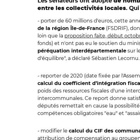
Les sénateurs ont adopté
de nombr
entre les collectivités locales
. Qui
- porter de 60 millions d'euros, cette ann
(FSDRIF), don
de la région Île-de-France
loin que la
proposition faite, début octob
fonds) et n'ont pas eu le soutien du minist
sur l
péréquation interdépartementale
d'équilibre", a déclaré Sébastien Lecornu.
- reporter de 2020 (date fixée par l'Ass
calcul du coefficient d’intégration f
poids des ressources fiscales d'une inte
intercommunales. Ce report donne satisfa
députés remettait en cause la possibili
compétences obligatoires "eau" et "assain
- modifier le
calcul du CIF des commun
attribution de compensation au groupeme