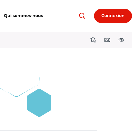
Qui sommes-nous
Connexion
Rechercher
Directions région
Contact
Acces