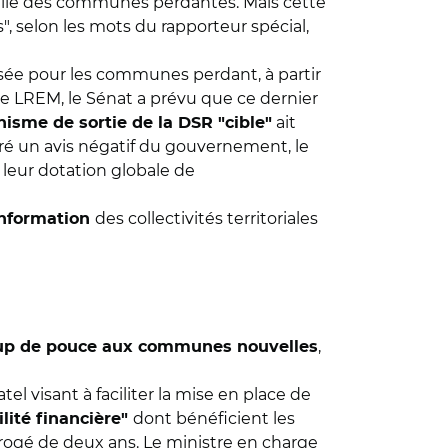
lle des communes perdantes. Mais cette
", selon les mots du rapporteur spécial,
issée pour les communes perdant, à partir
groupe LREM, le Sénat a prévu que ce dernier
ait
isme de sortie de la DSR "cible"
ré un avis négatif du gouvernement, le
leur dotation globale de
des collectivités territoriales
’information
,
up de pouce aux communes nouvelles
l visant à faciliter la mise en place de
dont bénéficient les
lité financière"
rorogé de deux ans. Le ministre en charge