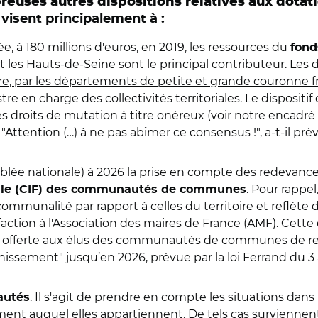
euses autres dispositions relatives aux dotatio
 visent principalement à :
ée, à 180 millions d'euros, en 2019, les ressources du
fond
t les Hauts-de-Seine sont le principal contributeur. L
re, par les départements de petite et grande couronne f
re en charge des collectivités territoriales. Le dispositif
es droits de mutation à titre onéreux (voir notre encadré
 "Attention (…) à ne pas abîmer ce consensus !", a-t-il pré
emblée nationale) à 2026 la prise en compte des redevanc
. Pour rappe
iscale (CIF) des communautés de communes
rcommunalité par rapport à celles du territoire et reflè
ction à l'Association des maires de France (AMF). Cette 
té offerte aux élus des communautés de communes de rep
issement" jusqu’en 2026, prévue par la loi Ferrand du 3 
. Il s'agit de prendre en compte les situations d
autés
nt auquel elles appartiennent. De tels cas surviennen