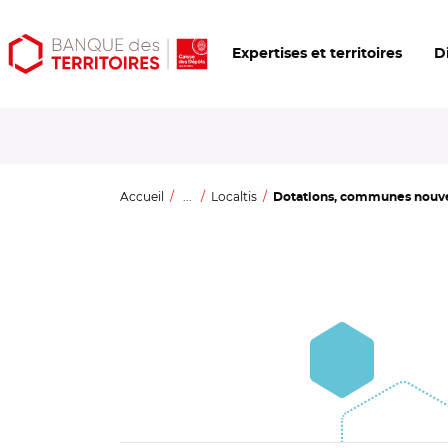
Aller
Aller
Ouvrir
Expertises et territoires
D
au
au
les
contenu
menu
outils
principal
principal
d'accessibilité
Accueil
...
Localtis
Dotations, communes nouvel