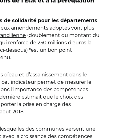
ns de l'État et à la péréquation
s de solidarité pour les départements
es deux amendements adoptés vont plus
rancilienne
(doublement du montant du
 qui renforce de 250 millions d'euros la
 ci-dessous) "est un bon point
venu.
es d’eau et d’assainissement dans le
l, cet indicateur permet de mesurer le
te donc l'importance des compétences
dernière estimait que le choix des
orter la prise en charge des
août 2018.
ans lesquelles des communes versent une
t avec la croissance des compétences