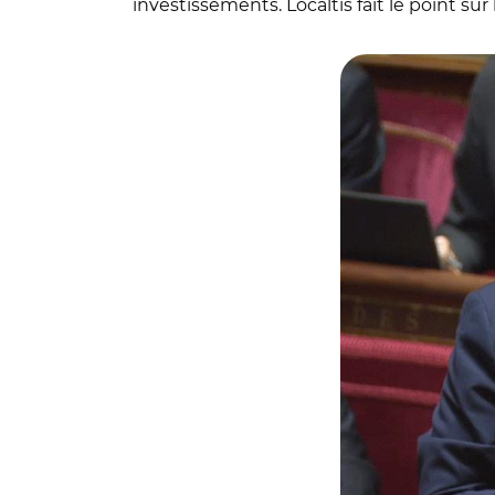
investissements. Localtis fait le point s
© Sénat / Sébasti