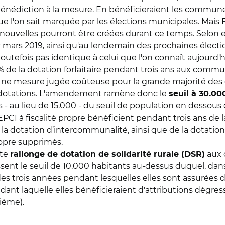
a bénédiction à la mesure. En bénéficieraient les commune
ue l'on sait marquée par les élections municipales. Mais F
ouvelles pourront être créées durant ce temps. Selon el
r mars 2019, ainsi qu'au lendemain des prochaines élect
toutefois pas identique à celui que l'on connaît aujourd'h
% de la dotation forfaitaire pendant trois ans aux commu
Une mesure jugée coûteuse pour la grande majorité des col
es dotations. L'amendement ramène donc le
seuil à 30.00
s - au lieu de 15.000 - du seuil de population en desso
EPCI à fiscalité propre bénéficient pendant trois ans de l
la dotation d’intercommunalité, ainsi que de la dotatio
propre supprimés.
ite
aux 
rallonge de dotation de solidarité rurale (DSR)
sent le seuil de 10.000 habitants au-dessus duquel, da
es trois années pendant lesquelles elles sont assurées de
dant laquelle elles bénéficieraient d'attributions dégre
ième).