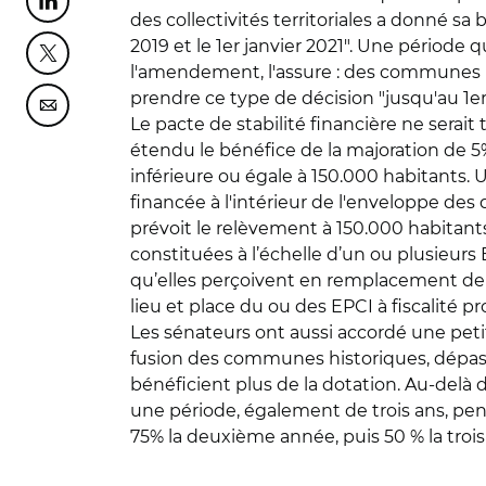
Partager cette page sur Linkedin
des collectivités territoriales a donné s
2019 et le 1er janvier 2021". Une période q
Partager cette page sur Twitter
l'amendement, l'assure : des communes n
prendre ce type de décision "jusqu'au 1e
Partager cette page sur Courriel
Le pacte de stabilité financière ne serait 
étendu le bénéfice de la majoration de 5
inférieure ou égale à 150.000 habitants. 
financée à l'intérieur de l'enveloppe d
prévoit le relèvement à 150.000 habitant
constituées à l’échelle d’un ou plusieurs 
qu’elles perçoivent en remplacement de 
lieu et place du ou des EPCI à fiscalité 
Les sénateurs ont aussi accordé une pet
fusion des communes historiques, dépas
bénéficient plus de la dotation. Au-delà d
une période, également de trois ans, pen
75% la deuxième année, puis 50 % la trois