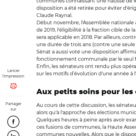
communes connaissant une hausse de leu
disposition a été retirée pour éviter d'é
Claude Raynal.
Début novembre, l'Assemblée nationale ava
de 2019, l'éligibilité à la fraction cible d
sera applicable en 2018. Par ailleurs, contre
une durée de trois ans (contre une seule
Sénat a aussi voté une disposition affi
fonctionnement communale par le seul fa
Enfin, les sénateurs ont rendu plus opérat
Lancer
sur les motifs d’évolution d'une année à l
l'impression
Lancer l'impression
Aux petits soins pour le
Partager
Au cours de cette discussion, les sénate
sur
alors qu'à l'approche des élections munici
Quelques heures à peine après avoir exami
Partager cette page sur Facebook
ces fusions de communes, la Haute Ass
communes nouvelles. Alors que le disposit