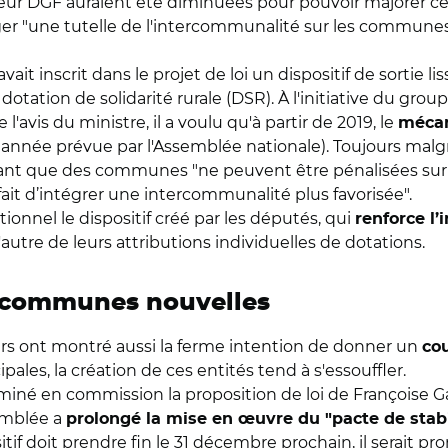
r DGF auraient été diminuées pour pouvoir majorer ce
riger "une tutelle de l'intercommunalité sur les communes
it inscrit dans le projet de loi un dispositif de sortie l
e la dotation de solidarité rurale (DSR). À l'initiative du 
 l'avis du ministre, il a voulu qu'à partir de 2019, le
mécan
 année prévue par l'Assemblée nationale). Toujours malg
rmant que des communes "ne peuvent être pénalisées sur 
it d’intégrer une intercommunalité plus favorisée".
ionnel le dispositif créé par les députés, qui
renforce l
'autre de leurs attributions individuelles de dotations.
s communes nouvelles
urs ont montré aussi la ferme intention de donner un
co
pales, la création de ces entités tend à s'essouffler.
né en commission la proposition de loi de Françoise Gate
emblée a
prolongé la mise en œuvre du "pacte de stabi
if doit prendre fin le 31 décembre prochain, il serait p