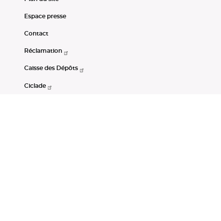
Espace presse
Contact
Réclamation
Caisse des Dépôts
Ciclade
CDC-Net
Consignations
Portail Open Data CDC
Restez connectés
LinkedIn
Youtube
Instagram
RSS