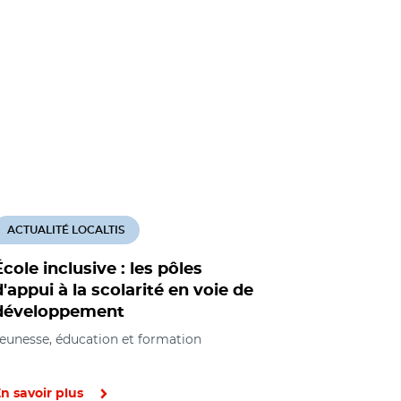
ACTUALITÉ LOCALTIS
ACTUALITÉ
École inclusive : les pôles
École inc
d'appui à la scolarité en voie de
nationale
développement
à la scola
eunesse, éducation et formation
Jeunesse, éd
n savoir plus
En savoir pl