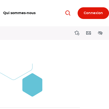
Qui sommes-nous
Connexion
Rechercher
Directions région
Contact
Acces