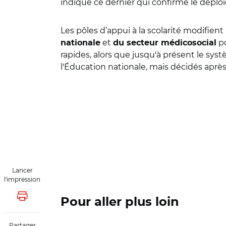
indique ce dernier qui confirme le déplo
Les pôles d’appui à la scolarité modifient 
et
po
nationale
du secteur médicosocial
rapides, alors que jusqu'à présent le sys
l'Éducation nationale, mais décidés ap
Lancer
l'impression
Lancer l'impression
Pour aller plus loin
Partager