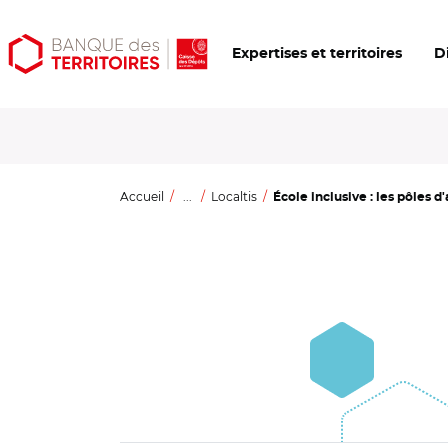
Aller
Aller
Ouvrir
Expertises et territoires
D
au
au
les
contenu
menu
outils
principal
principal
d'accessibilité
Accueil
...
Localtis
École inclusive : les pôles d'a