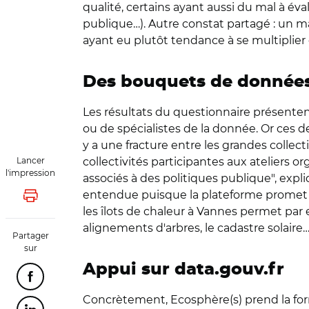
qualité, certains ayant aussi du mal à év
publique…). Autre constat partagé : un
ayant eu plutôt tendance à se multiplier 
Des bouquets de données
Les résultats du questionnaire présent
ou de spécialistes de la donnée. Or ces de
y a une fracture entre les grandes collect
Lancer
collectivités participantes aux ateliers o
l'impression
associés à des politiques publique", expl
entendue puisque la plateforme promet 
Lancer l'impression
les
îlots
de chaleur à Vannes permet par e
alignements d'arbres, le cadastre solaire…
Partager
sur
Appui sur data.gouv.fr
Partager cette page sur Facebook
Concrètement, Ecosphère(s) prend la for