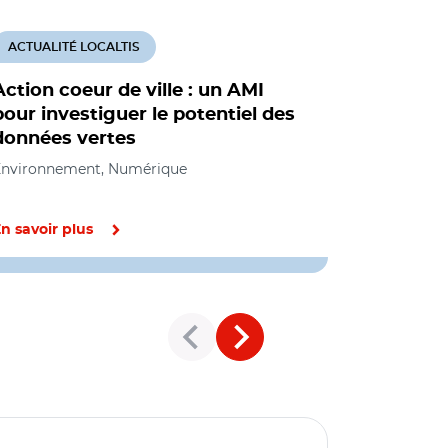
ACTUALITÉ LOCALTIS
ACTUALITÉ
Action coeur de ville : un AMI
La donné
pour investiguer le potentiel des
un potent
données vertes
les territ
Environnement, Numérique
Environnem
n savoir plus
En savoir pl