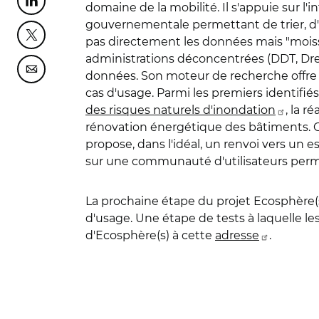
Partager cette page sur Linkedin
domaine de la mobilité. Il s'appuie sur l'
gouvernementale permettant de trier, d'ex
Partager cette page sur Twitter
pas directement les données mais "moi
administrations déconcentrées (DDT, Drea
Partager cette page sur Courriel
données. Son moteur de recherche offre l
cas d'usage. Parmi les premiers identifiés
des risques naturels d'inondation
, la r
rénovation énergétique des bâtiments. Ch
propose, dans l'idéal, un renvoi vers un e
sur une communauté d'utilisateurs permet
La prochaine étape du projet Ecosphère(s)
d'usage. Une étape de tests à laquelle les
d'Ecosphère(s) à cette
adresse
.