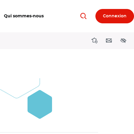
Qui sommes-nous
Connexion
Rechercher
Directions région
Contact
Acces