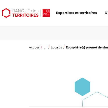
Aller
Aller
Ouvrir
Expertises et territoires
D
au
au
les
contenu
menu
outils
principal
principal
d'accessibilité
Accueil
...
Localtis
Ecosphère(s) promet de simpl