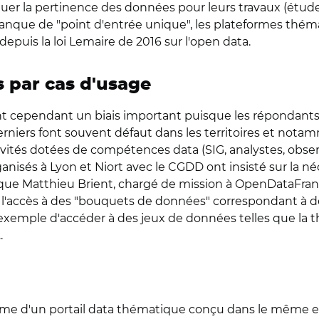
aluer la pertinence des données pour leurs travaux (étude
 manque de "point d'entrée unique", les plateformes th
depuis la loi Lemaire de 2016 sur l'open data.
 par cas d'usage
ent cependant un biais important puisque les répondant
rniers font souvent défaut dans les territoires et notamm
ivités dotées de compétences data (SIG, analystes, observ
rganisés à Lyon et Niort avec le CGDD ont insisté sur la 
ique Matthieu Brient, chargé de mission à OpenDataFrance
l'accès à des "bouquets de données" correspondant à de
xemple d'accéder à des jeux de données telles que la th
.
me d'un portail data thématique conçu dans le même esp