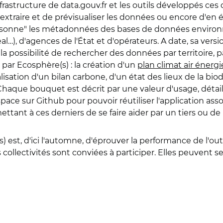
infrastructure de data.gouv.fr et les outils développés ces
traire et de prévisualiser les données ou encore d'en év
ssonne" les métadonnées des bases de données enviro
l…), d'agences de l'
État
et d'opérateurs. A date, sa ver
a possibilité de rechercher des données par territoire, 
 par Ecosphère(s) : la création d'un
plan climat air énergie
éalisation d'un bilan carbone, d'un état des lieux de la bio
aque bouquet est décrit par une valeur d'usage, détaill
space sur Github pour pouvoir réutiliser l'application ass
tant à ces derniers de se faire aider par un tiers ou de
 est, d'ici l'automne, d'éprouver la performance de l'outi
 collectivités sont conviées à participer. Elles peuvent 