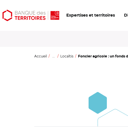
Aller
Aller
Ouvrir
Expertises et territoires
D
au
au
les
contenu
menu
outils
principal
principal
d'accessibilité
Accueil
...
Localtis
Foncier agricole : un fonds d