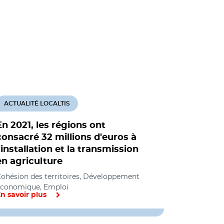
ACTUALITÉ LOCALTIS
ACTUALITÉ
En 2021, les régions ont
La Grange
consacré 32 millions d'euros à
Fermes en
l'installation et la transmission
l’installa
en agriculture
Développem
Sociale et So
ohésion des territoires, Développement
économique, Emploi
n savoir plus
En savoir pl