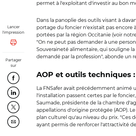
permet à l'exploitant d'investir au bon mo
Dans la panoplie des outils visant à davant
Lancer
portage du foncier n'existait pas encore 
l'impression
portées par la région Occitanie (voir notr
"On ne peut pas demander à une personne 
Lancer l'impression
Souveraineté alimentaire, qui souligne la
demandé par la profession", abonde un 
Partager
sur
AOP et outils techniques :
Partager cette page sur Facebook
La FNSafer avait précédemment animé un
Partager cette page sur Linkedin
l'installation passent certes par le fonc
Saumade, présidente de la chambre d'agric
Partager cette page sur Twitter
appellations d'origine protégée (AOP). Le
plan culturel qu'au niveau du prix. "Ces 
Partager cette page sur Courriel
ayant permis de renforcer l'attractivité