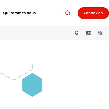
Qui sommes-nous
Connexion
Rechercher
Directions région
Contact
Acces