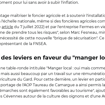
ment pour lui sans avoir à subir l'inflation.
age maîtriser le foncier agricole et à soutenir l'installati
à l'échelle nationale, même si des foncières agricoles c
e
article
du 7 juillet 2022
) et par l'entreprise Fermes en vi
de prendre tous les risques", selon Marc Fesneau, minis
 nécessité de cette nouvelle "brique de sécurisation". C
représentant de la FNSEA.
 des leviers en faveur du "manger lo
e table-ronde intitulée "
Manger local : oui mais commen
ier, mais aussi beaucoup par un travail sur une rémunérat
ulture du Gard. Pour cette dernière, un levier en particul
 portage de l'AOP Taureau de Camargue a ainsi permis la v
démarches sont également favorables au tourisme", ajoute-t
 des Cévennes autour de la culture des oignons et d'une 