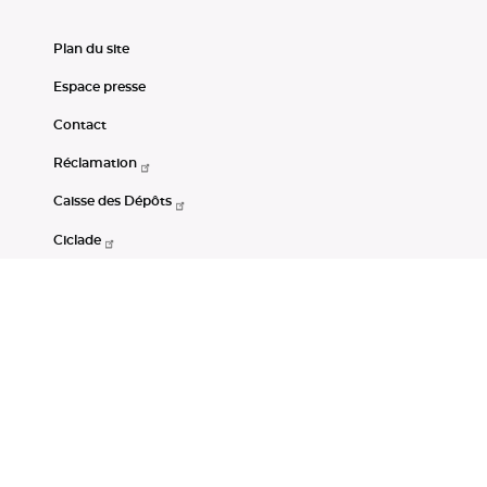
Plan du site
Espace presse
Contact
Réclamation
Caisse des Dépôts
Ciclade
CDC-Net
Consignations
Portail Open Data CDC
Restez connectés
LinkedIn
Youtube
Instagram
RSS