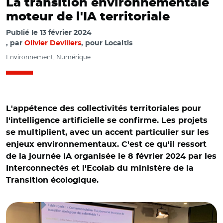
La transition environnementale
moteur de l'IA territoriale
Publié le
13 février 2024
par
Olivier Devillers
, pour Localtis
Environnement, Numérique
L'appétence des collectivités territoriales pour
l'intelligence artificielle se confirme. Les projets
se multiplient, avec un accent particulier sur les
enjeux environnementaux. C'est ce qu'il ressort
de la journée IA organisée le 8 février 2024 par les
Interconnectés et l'Ecolab du ministère de la
© @INTERCOnnectes/ Céline Colucci, Jacques Sainte-
Transition écologique.
Marie, Gregory Delobelle, Caroline Chopinaud et Yann
Huaumé